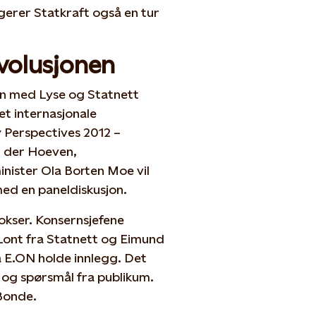
erer Statkraft også en tur
volusjonen
n med Lyse og Statnett
det internasjonale
 Perspectives 2012 –
n der Hoeven,
inister Ola Borten Moe vil
ed en paneldiskusjon.
okser. Konsernsjefene
 Lont fra Statnett og Eimund
fra E.ON holde innlegg. Det
g og spørsmål fra publikum.
 Bonde.