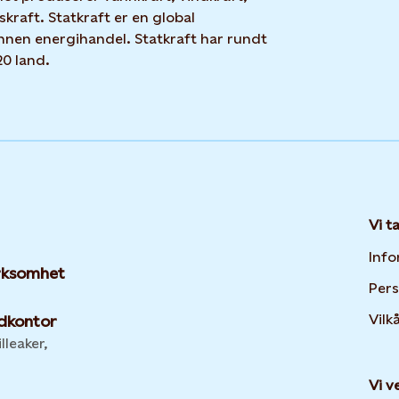
skraft. Statkraft er en global
nnen energihandel. Statkraft har rundt
20 land.
Vi t
Info
irksomhet
Per
Vilk
dkontor
lleaker,
Vi v