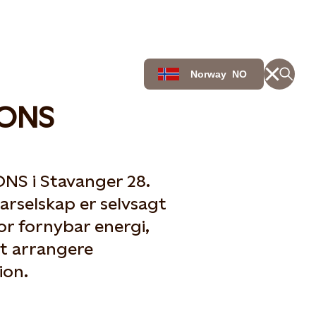
Norway
NO
 ONS
ONS i Stavanger 28.
arselskap er selvsagt
or fornybar energi,
t arrangere
ion.