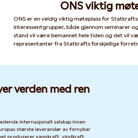
ONS viktig møte
ONS er en veldig viktig møteplass for Statkraft
interessentgrupper, både gjennom seminarer og e
stand vil være bemannet hele tiden og det vil v
representanter fra Statkrafts forskjellige forre
yer verden med ren
 ledende internasjonalt selskap innen
uropas største leverandør av fornybar
net produserer vannkraft, vindkraft,