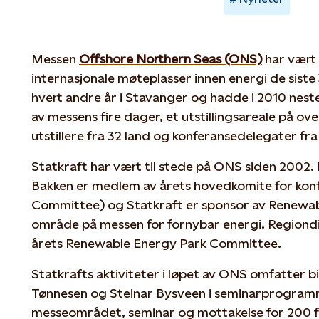
Messen
Offshore Northern Seas (ONS)
har vært
internasjonale møteplasser innen energi de sist
hvert andre år i Stavanger og hadde i 2010 nest
av messens fire dager, et utstillingsareale på ov
utstillere fra 32 land og konferansedelegater fra
Statkraft har vært til stede på ONS siden 2002.
Bakken er medlem av årets hovedkomite for ko
Committee) og Statkraft er sponsor av Renewab
område på messen for fornybar energi. Regiondire
årets Renewable Energy Park Committee.
Statkrafts aktiviteter i løpet av ONS omfatter b
Tønnesen og Steinar Bysveen i seminarprogram
messeområdet, seminar og mottakelse for 200 f