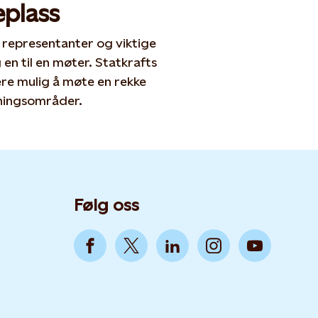
plass
s representanter og viktige
n til en møter. Statkrafts
ære mulig å møte en rekke
tningsområder.
Følg oss