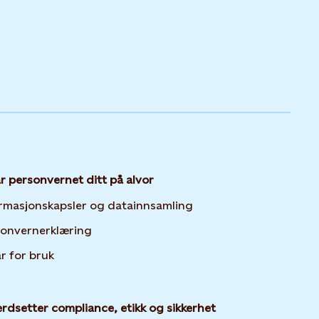
ar personvernet ditt på alvor
Opens in new tab or 
rmasjonskapsler og datainnsamling
Opens in new tab or window
sonvernerklæring
år for bruk
erdsetter compliance, etikk og sikkerhet