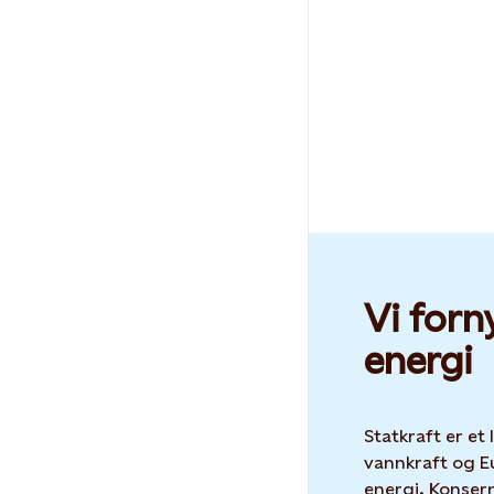
Vi forn
energi
Statkraft er et
vannkraft og E
energi. Konser