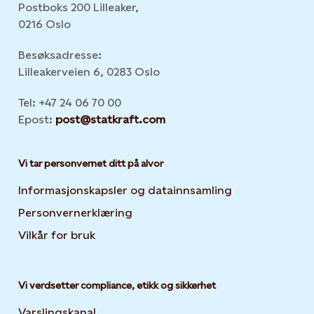
Postboks 200 Lilleaker,
0216 Oslo
Besøksadresse:
Lilleakerveien 6, 0283 Oslo
Tel: +47 24 06 70 00
Epost:
post@statkraft.com
Vi tar personvernet ditt på alvor
Informasjonskapsler og datainnsamling
Opens in new 
Personvernerklæring
Opens in new tab or window
Vilkår for bruk
Vi verdsetter compliance, etikk og sikkerhet
Varslingskanal