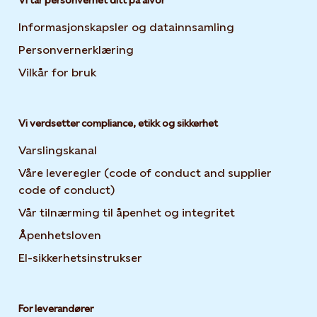
Vi tar personvernet ditt på alvor
Informasjonskapsler og datainnsamling
Opens in new 
Personvernerklæring
Opens in new tab or window
Vilkår for bruk
Vi verdsetter compliance, etikk og sikkerhet
Varslingskanal
Våre leveregler (code of conduct and supplier
code of conduct)
Vår tilnærming til åpenhet og integritet
Åpenhetsloven
El-sikkerhetsinstrukser
For leverandører