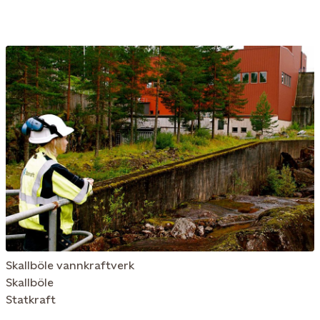
Skallböle vannkraftverk
Skallböle
Statkraft