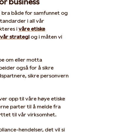
or business
r bra både for samfunnet og
standarder i all vår
kteres i
våre etiske
vår strategi
og i måten vi
 be om eller motta
rbeider også for å sikre
dspartnere, sikre personvern
ver opp til våre høye etiske
ne parter til å melde fra
tet til vår virksomhet.
liance-hendelser, det vil si