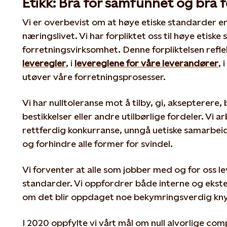
Etikk: Bra for samfunnet og bra f
Vi er overbevist om at høye etiske standarder e
næringslivet. Vi har forpliktet oss til høye etiske 
forretningsvirksomhet. Denne forpliktelsen refle
leveregler
, i
levereglene for våre leverandører
, i
utøver våre forretningsprosesser.
Vi har nulltoleranse mot å tilby, gi, aksepterere,
bestikkelser eller andre utilbørlige fordeler. Vi a
rettferdig konkurranse, unngå uetiske samarbei
og forhindre alle former for svindel.
Vi forventer at alle som jobber med og for oss le
standarder. Vi oppfordrer både interne og ekster
om det blir oppdaget noe bekymringsverdig knyt
I 2020 oppfylte vi vårt mål om null alvorlige comp