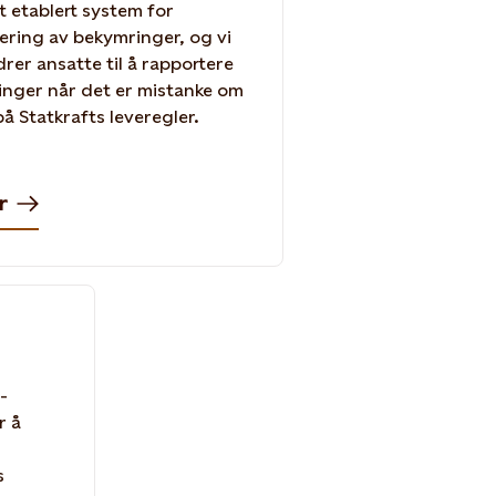
et etablert system for
ering av bekymringer, og vi
rer ansatte til å rapportere
nger når det er mistanke om
å Statkrafts leveregler.
r
-
r å
s