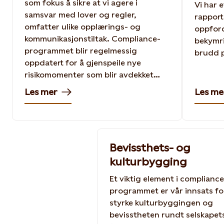
som fokus å sikre at vi agere i
Vi har 
samsvar med lover og regler,
rapport
omfatter ulike opplærings- og
oppford
kommunikasjonstiltak. Compliance-
bekymri
programmet blir regelmessig
brudd p
oppdatert for å gjenspeile nye
risikomomenter som blir avdekket
gjennom risikovurderinger.
Les mer
Les me
Bevissthets- og
kulturbygging
Et viktig element i compliance
programmet er vår innsats fo
styrke kulturbyggingen og
bevisstheten rundt selskapet