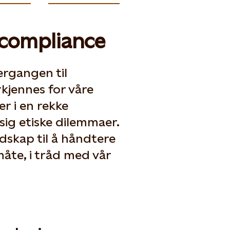
 compliance
ergangen til
kjennes for våre
er i en rekke
sig etiske dilemmaer.
edskap til å håndtere
åte, i tråd med vår