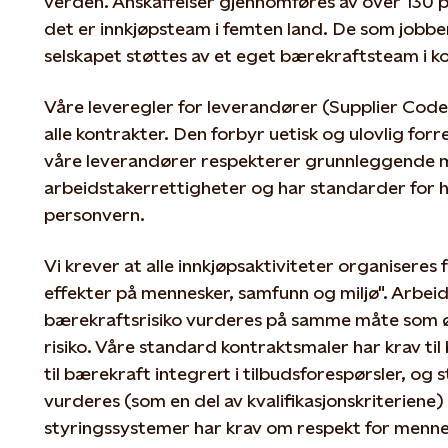
verden. Anskaffelser gjennomføres av over 130 p
det er innkjøpsteam i femten land. De som jobbe
selskapet støttes av et eget bærekraftsteam i k
Våre leveregler for leverandører (Supplier Code
alle kontrakter. Den forbyr uetisk og ulovlig for
våre leverandører respekterer grunnleggende 
arbeidstakerrettigheter og har standarder for he
personvern.
Vi krever at alle innkjøpsaktiviteter organiseres
effekter på mennesker, samfunn og miljø". Arbeid
bærekraftsrisiko vurderes på samme måte som ø
risiko. Våre standard kontraktsmaler har krav til 
til bærekraft integrert i tilbudsforespørsler, og
vurderes (som en del av kvalifikasjonskriteriene
styringssystemer har krav om respekt for menn