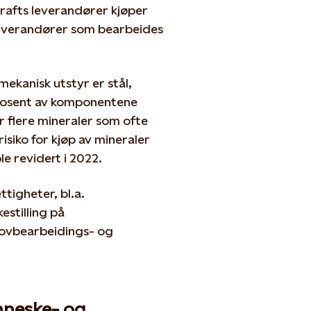
krafts leverandører kjøper
leverandører som bearbeides
mekanisk utstyr er stål,
prosent av komponentene
r flere mineraler som ofte
isiko for kjøp av mineraler
le revidert i 2022.
ttigheter, bl.a.
estilling på
rovbearbeidings- og
enneske- og