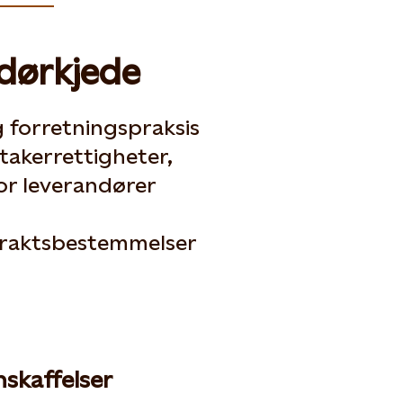
ndørkjede
g forretningspraksis
takerrettigheter,
or leverandører
traktsbestemmelser
nskaffelser