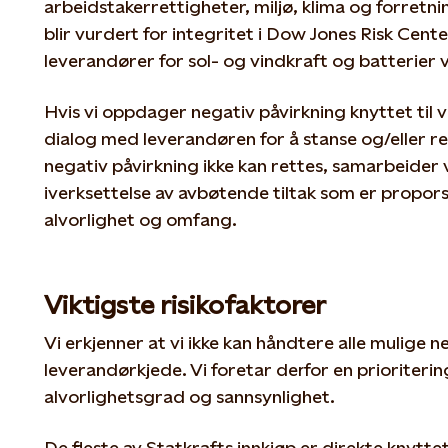
arbeidstakerrettigheter, miljø, klima og forretni
blir vurdert for integritet i Dow Jones Risk Center,
leverandører for sol- og vindkraft og batterier 
Hvis vi oppdager negativ påvirkning knyttet til vå
dialog med leverandøren for å stanse og/eller r
negativ påvirkning ikke kan rettes, samarbeide
iverksettelse av avbøtende tiltak som er propor
alvorlighet og omfang.
Viktigste risikofaktorer
Vi erkjenner at vi ikke kan håndtere alle mulige 
leverandørkjede. Vi foretar derfor en prioritering
alvorlighetsgrad og sannsynlighet.
De fleste av Statkrafts innkjøp er direkte knyttet 