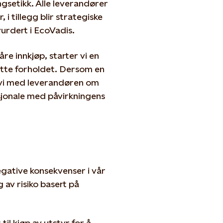
ngsetikk. Alle leverandører
 i tillegg blir strategiske
vurdert i EcoVadis.
re innkjøp, starter vi en
ette forholdet. Dersom en
r vi med leverandøren om
sjonale med påvirkningens
negative konsekvenser i vår
 av risiko basert på
til kjøp av utstyr for å