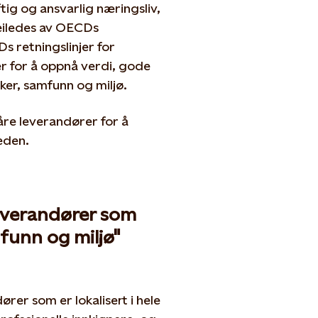
ftig og ansvarlig næringsliv,
veiledes av OECDs
Ds retningslinjer for
er for å oppnå verdi, gode
ker, samfunn og miljø.
re leverandører for å
eden.
leverandører som
funn og miljø"
ører som er lokalisert i hele