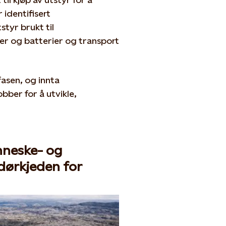
 identifisert
styr brukt til
ler og batterier og transport
fasen, og innta
obber for å utvikle,
enneske- og
ndørkjeden for