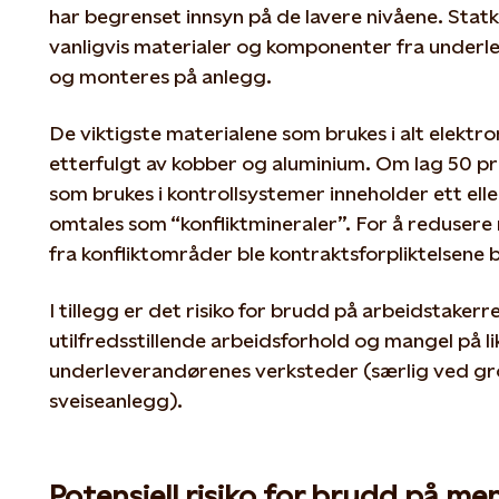
har begrenset innsyn på de lavere nivåene. Stat
vanligvis materialer og komponenter fra under
og monteres på anlegg.
De viktigste materialene som brukes i alt elektro
etterfulgt av kobber og aluminium. Om lag 50 
som brukes i kontrollsystemer inneholder ett elle
omtales som “konfliktmineraler”. For å redusere r
fra konfliktområder ble kontraktsforpliktelsene b
I tillegg er det risiko for brudd på arbeidstakerre
utilfredsstillende arbeidsforhold og mangel på lik
underleverandørenes verksteder (særlig ved g
sveiseanlegg).
Potensiell risiko for brudd på m