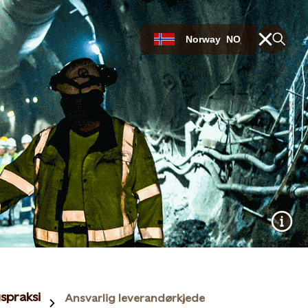
Norway
NO
spraksis
Ansvarlig leverandørkjede