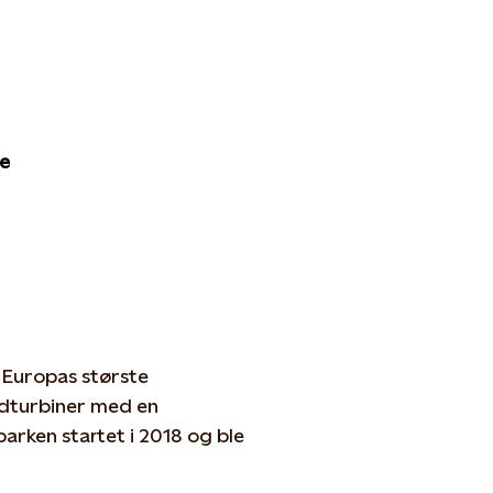
se
, Europas største
ndturbiner med en
rken startet i 2018 og ble