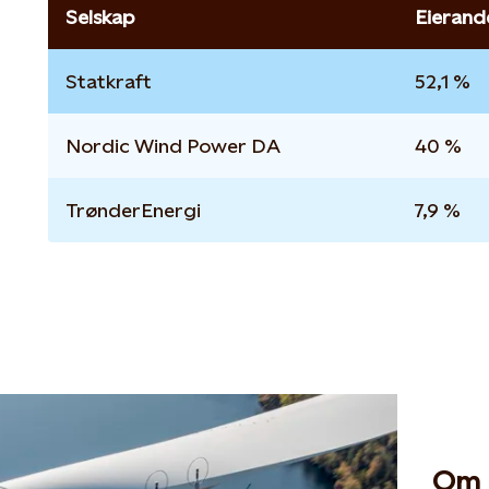
Selskap
Eierand
Statkraft
52,1 %
Nordic Wind Power DA
40 %
TrønderEnergi
7,9 %
Om 