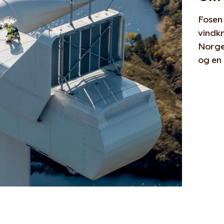
Fosen 
vindk
Norge.
og en 
Les m