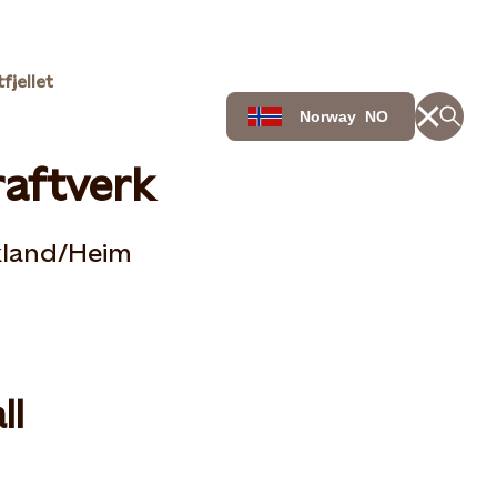
fjellet
Norway
NO
raftverk
rkland/Heim
ll