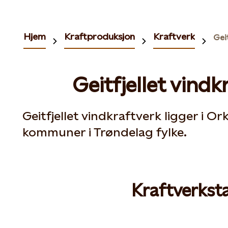
Hjem
Kraftproduksjon
Kraftverk
Geit
Geitfjellet vindk
Geitfjellet vindkraftverk ligger i O
kommuner i Trøndelag fylke.
Kraftverksta