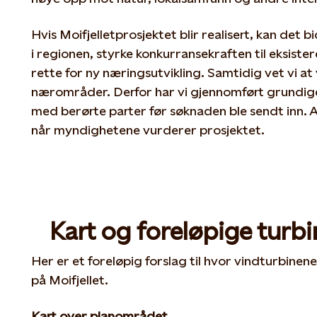
Hvis Moifjelletprosjektet blir realisert, kan det
i regionen, styrke konkurransekraften til eksister
rette for ny næringsutvikling. Samtidig vet vi at
nærområder. Derfor har vi gjennomført grundig
med berørte parter før søknaden ble sendt inn. Al
når myndighetene vurderer prosjektet.
Kart og foreløpige turbi
Her er et
foreløpig forslag til hvor vindturbinen
på
Moifjellet.
Kart over planområdet