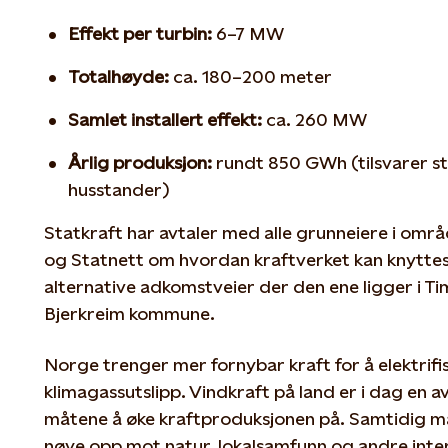
Effekt per turbin:
6–7 MW
Totalhøyde:
ca. 180–200 meter
Samlet installert effekt:
ca. 260 MW
Årlig produksjon:
rundt 850 GWh (tilsvarer st
husstander)
Statkraft har avtaler med alle grunneiere i områ
og Statnett om hvordan kraftverket kan knyttes 
alternative adkomstveier der den ene ligger i 
Bjerkreim kommune.
Norge trenger mer fornybar kraft for å elektrif
klimagassutslipp. Vindkraft på land er i dag en 
måtene å øke kraftproduksjonen på. Samtidig m
nøye opp mot natur, lokalsamfunn og andre inte