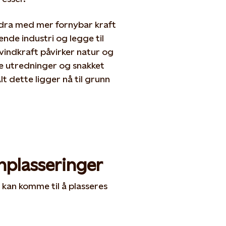
 bidra med mer fornybar kraft
ende industri og legge til
 vindkraft påvirker natur og
e utredninger og snakket
t dette ligger nå til grunn
nplasseringer
e kan
komme til å
plasseres