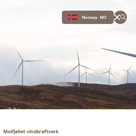
Norway
NO
Moifjellet vindkraftverk