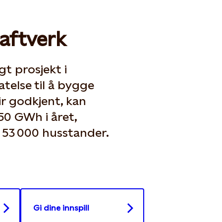
raftverk
gt prosjekt i
atelse til å bygge
lir godkjent, kan
50 GWh i året,
a 53 000 husstander.
Gi dine innspill