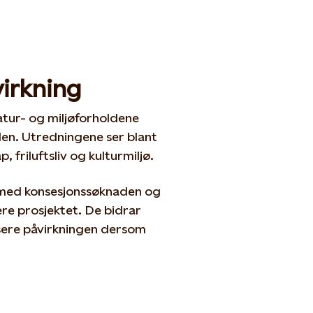
virkning
atur- og miljøforholdene
en. Utredningene ser blant
 friluftsliv og kulturmiljø.
 med konsesjonssøknaden og
re prosjektet. De bidrar
dusere påvirkningen dersom