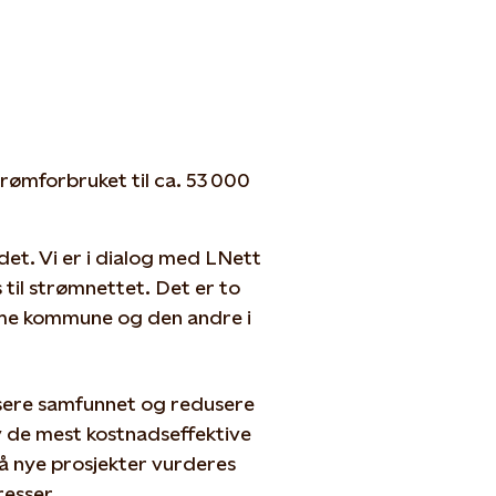
rømforbruket til ca. 53 000
det. Vi er i dialog med LNett
til strømnettet. Det er to
Time kommune og den andre i
isere samfunnet og redusere
av de mest kostnadseffektive
å nye prosjekter vurderes
resser.