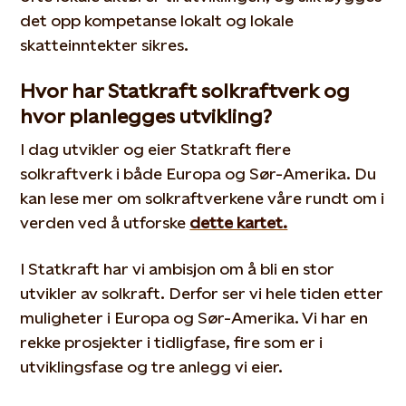
det opp kompetanse lokalt og loka
le
skatteinntekter sikres.
Hvor har Statkraft solkraftverk og
hvor planlegges utvikling?
I dag
utvikler og eier
Statkraft
flere
solkraftverk
i
både
Europa og
Sør
-Amerika
.
Du
kan lese mer om
sol
kraftverkene våre rundt om i
verden ved å utforske
dette kartet.
I
Statkraft
har vi
ambisjon om å bli en stor
utvikler
av
sol
kraft.
Derfor ser vi hele tiden etter
muligheter i
Europa og Sør-Amerika.
Vi har en
rekke prosjekter i tidligfase
,
fire
som er i
utviklingsfase
og tre anlegg vi eier.