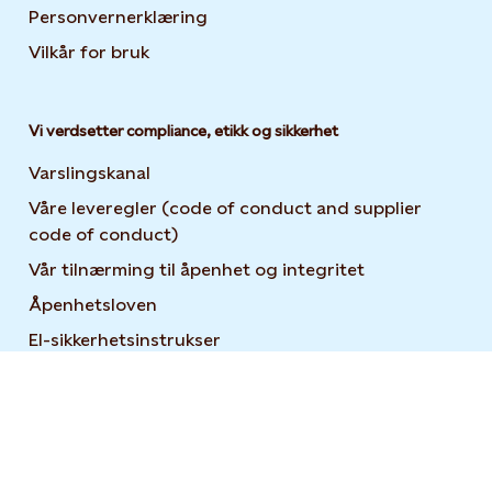
Personvernerklæring
Opens in new tab or window
Vilkår for bruk
Vi verdsetter compliance, etikk og sikkerhet
Varslingskanal
Våre leveregler (code of conduct and supplier
code of conduct)
Vår tilnærming til åpenhet og integritet
Åpenhetsloven
El-sikkerhetsinstrukser
For leverandører
Brukerveiledning for Statkraft Suppliers Academy
Open