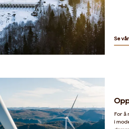
Se vår
Opp
For å 
i mode