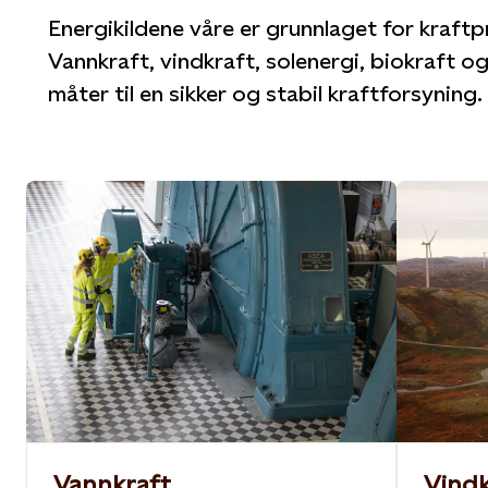
Energikildene våre er grunnlaget for kraft
Vannkraft, vindkraft, solenergi, biokraft og
måter til en sikker og stabil kraftforsyning.
Bitdalsdammen i Norge
Roan vindp
Foto: Lars Petter Pettersen
Foto: Statk
Vannkraft
Vindk