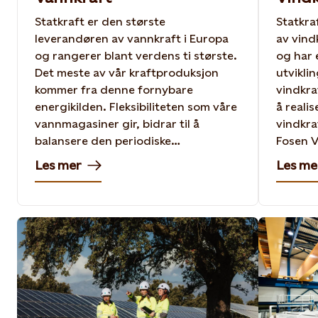
Statkraft er den største
Statkra
leverandøren av vannkraft i Europa
av vind
og rangerer blant verdens ti største.
og har 
Det meste av vår kraftproduksjon
utvikli
kommer fra denne fornybare
vindkra
energikilden. Fleksibiliteten som våre
å reali
vannmagasiner gir, bidrar til å
vindkra
balansere den periodiske
Fosen V
produksjonen fra vår økende vind-
også vi
Les mer
Les me
og solkraftportefølje.
Brasil, 
Irland.
Rundedal solenergipark i Nederland
Foto: Ole Martin Wold