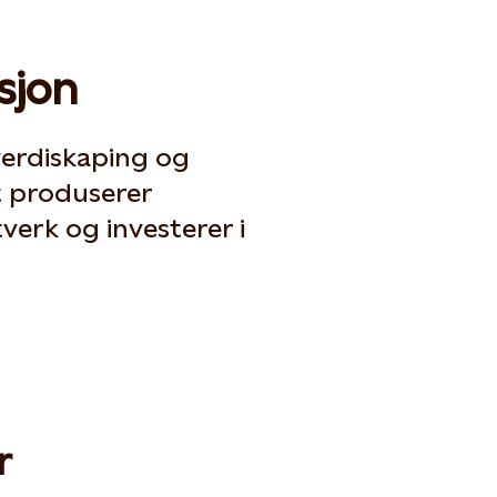
sjon
verdiskaping og
t produserer
tverk og investerer i
r