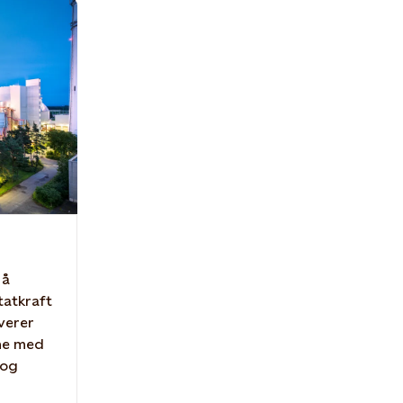
 å
tatkraft
verer
rme med
 og