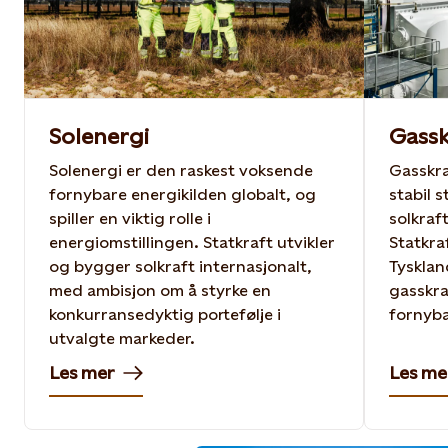
Solenergi
Gassk
Solenergi er den raskest voksende
Gasskra
fornybare energikilden globalt, og
stabil 
spiller en viktig rolle i
solkraf
energiomstillingen. Statkraft utvikler
Statkra
og bygger solkraft internasjonalt,
Tysklan
med ambisjon om å styrke en
gasskra
konkurransedyktig portefølje i
fornyba
utvalgte markeder.
Les mer
Les me