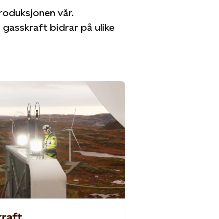
produksjonen vår.
 gasskraft bidrar på ulike
ark på Fosen, Norge
raft
raft