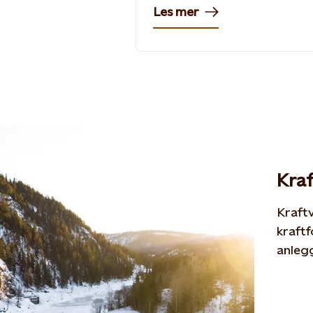
Les mer
Kraf
Kraftv
kraftf
anlegg