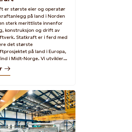
ft er største eier og operatør
kraftanlegg på land i Norden
en sterk merittliste innenfor
ng, konstruksjon og drift av
ftverk. Statkraft er i ferd med
sere det største
ftprosjektet på land i Europa,
ind i Midt-Norge. Vi utvikler
ndkraft internasjonalt, både i
r
Chile, India, Storbritannia og