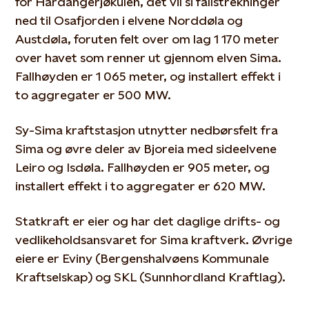
for Hardangerjøkulen, det vil si fallstrekninger
ned til Osafjorden i elvene Norddøla og
Austdøla, foruten felt over om lag 1 170 meter
over havet som renner ut gjennom elven Sima.
Fallhøyden er 1 065 meter, og installert effekt i
to aggregater er 500 MW.
Sy-Sima kraftstasjon utnytter nedbørsfelt fra
Sima og øvre deler av Bjoreia med sideelvene
Leiro og Isdøla. Fallhøyden er 905 meter, og
installert effekt i to aggregater er 620 MW.
Statkraft er eier og har det daglige drifts- og
vedlikeholdsansvaret for Sima kraftverk. Øvrige
eiere er Eviny (Bergenshalvøens Kommunale
Kraftselskap) og SKL (Sunnhordland Kraftlag).