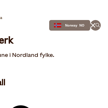
a
Norway
NO
erk
ne i Nordland fylke.
ll