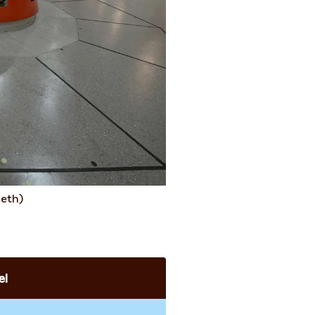
seth)
el