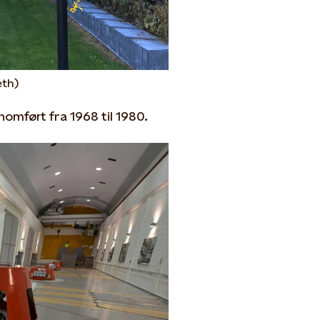
eth)
omført fra 1968 til 1980.