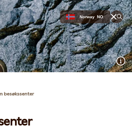
Norway
NO
m besøkssenter
senter