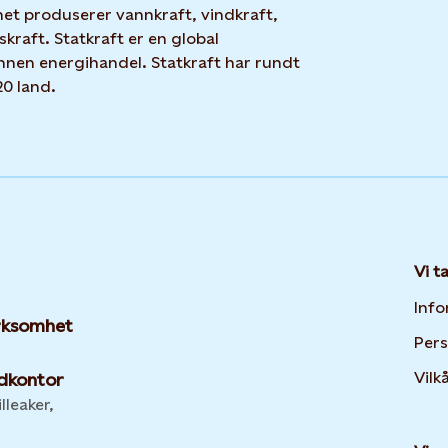
net produserer vannkraft, vindkraft,
skraft. Statkraft er en global
nnen energihandel. Statkraft har rundt
20 land.
Vi t
Info
irksomhet
Per
Vilk
dkontor
lleaker,