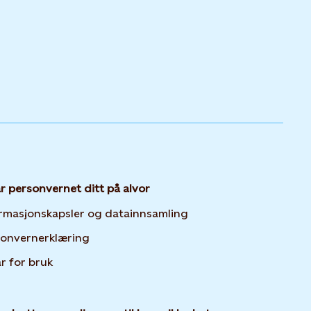
ar personvernet ditt på alvor
Opens in new tab or 
rmasjonskapsler og datainnsamling
Opens in new tab or window
sonvernerklæring
år for bruk