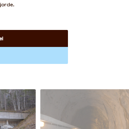
jorde.
el