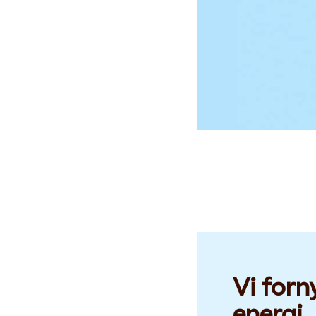
Vi forn
energi