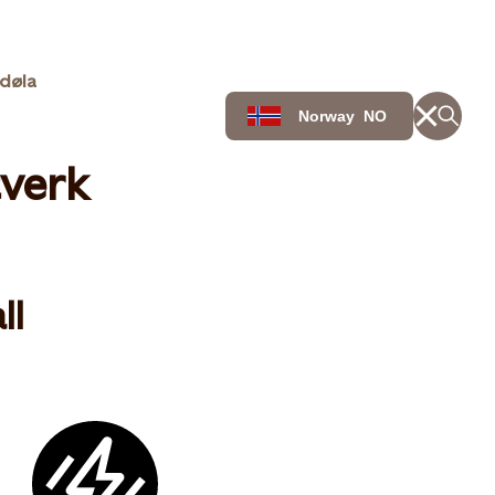
rdøla
Norway
NO
tverk
ll