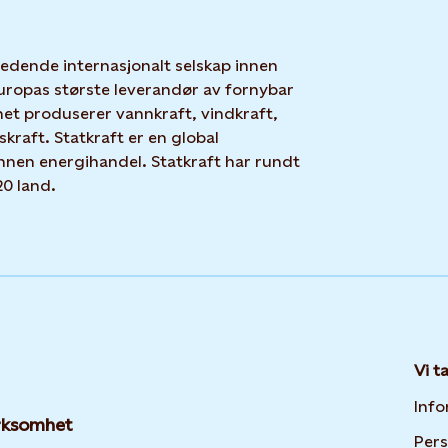
 ledende internasjonalt selskap innen
uropas største leverandør av fornybar
net produserer vannkraft, vindkraft,
skraft. Statkraft er en global
nnen energihandel. Statkraft har rundt
20 land.
Vi t
Info
irksomhet
Per