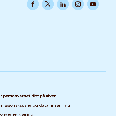
ar personvernet ditt på alvor
Opens in new tab or 
rmasjonskapsler og datainnsamling
Opens in new tab or window
sonvernerklæring