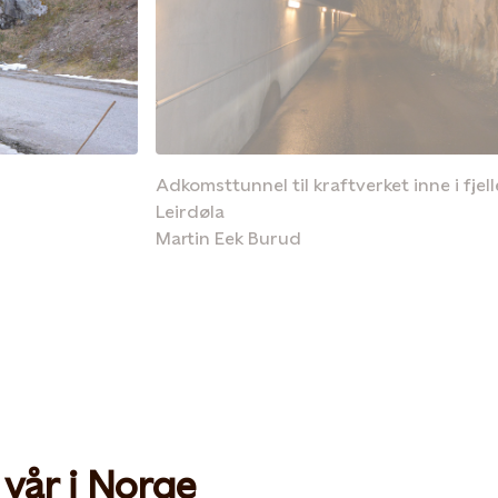
Adkomsttunnel til kraftverket inne i fjell
Leirdøla
Martin Eek Burud
vår i Norge