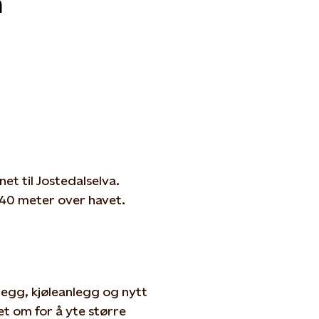
h
et til Jostedalselva.
40 meter over havet.
legg, kjøleanlegg og nytt
t om for å yte større