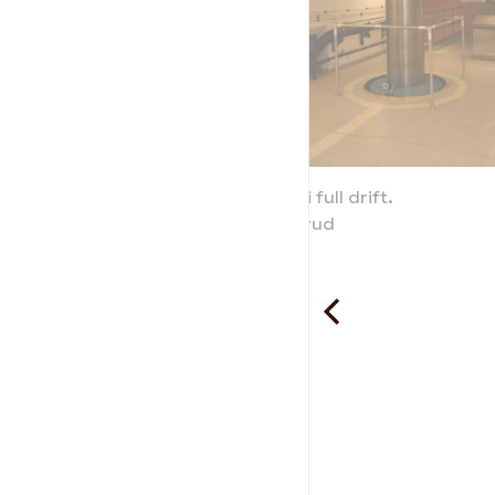
 av vanntilløpet.
Turbinaksling i full drift.
Martin Eek Burud