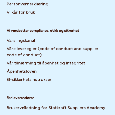
Personvernerklæring
Opens in new tab or window
Vilkår for bruk
Vi verdsetter compliance, etikk og sikkerhet
Varslingskanal
Våre leveregler (code of conduct and supplier
code of conduct)
Vår tilnærming til åpenhet og integritet
Åpenhetsloven
El-sikkerhetsinstrukser
For leverandører
Brukerveiledning for Statkraft Suppliers Academy
Open