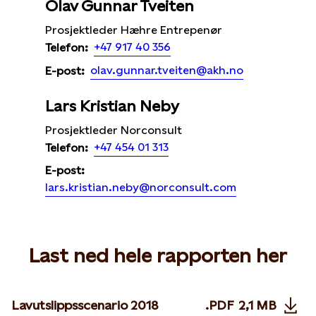
Olav Gunnar Tveiten
Prosjektleder Hæhre Entrepenør
+47 917 40 356
Telefon:
olav.gunnar.tveiten@akh.no
E-post:
Lars Kristian Neby
Prosjektleder Norconsult
+47 454 01 313
Telefon:
E-post:
lars.kristian.neby@norconsult.com
Last ned hele rapporten her
Lavutslippsscenario 2018
.PDF
2,1 MB
Opens in n