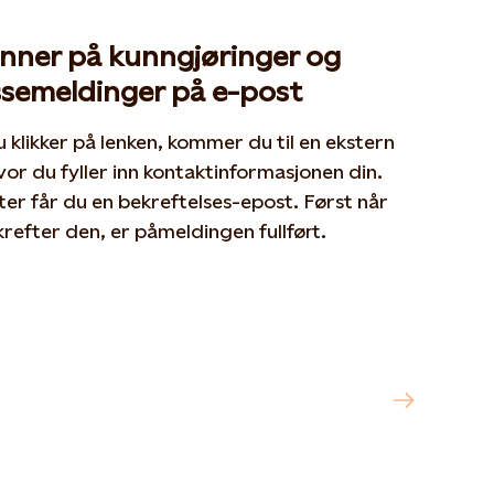
nner på kunngjøringer og
ssemeldinger på e-post
 klikker på lenken, kommer du til en ekstern
vor du fyller inn kontaktinformasjonen din.
er får du en bekreftelses-epost. Først når
refter den, er påmeldingen fullført.
er på kunngjøringer og pressemeldinger
 in new tab or window
atkraft