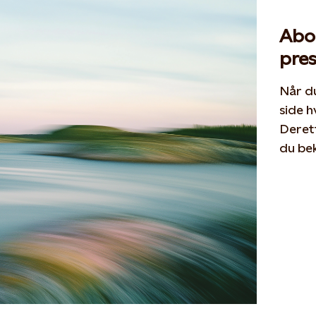
Abo
pre
Når du
side h
Derett
du bek
Abonn
Opens
fra St