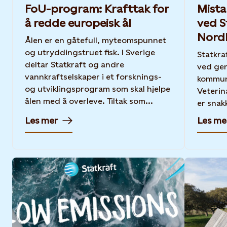
FoU-program: Krafttak for
Mista
å redde europeisk ål
ved S
Nord
Ålen er en gåtefull, myteomspunnet
og utryddingstruet fisk. I Sverige
Statkra
deltar Statkraft og andre
ved gen
vannkraftselskaper i et forsknings-
kommun
og utviklingsprogram som skal hjelpe
Veterin
ålen med å overleve. Tiltak som...
er snak
Les mer
Les me