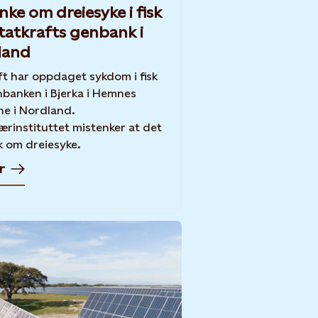
nke om dreiesyke i fisk
tatkrafts genbank i
land
ft har oppdaget sykdom i fisk
banken i Bjerka i Hemnes
e i Nordland.
ærinstituttet mistenker at det
k om dreiesyke.
r