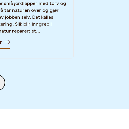
r små jordlapper med torv og
Så tar naturen over og gjør
av jobben selv. Det kalles
ring. Slik blir inngrep i
atur reparert et...
r