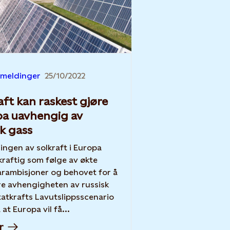
emeldinger
25/10/2022
aft kan raskest gjøre
a uavhengig av
sk gass
ngen av solkraft i Europa
kraftig som følge av økte
rambisjoner og behovet for å
e avhengigheten av russisk
 at Europa vil få...
r