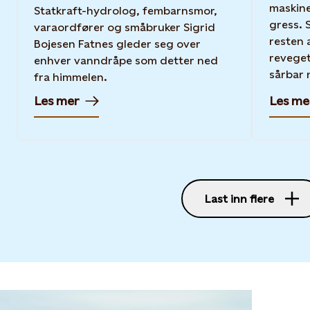
maskine
Statkraft-hydrolog, fembarnsmor,
gress. 
varaordfører og småbruker Sigrid
resten 
Bojesen Fatnes gleder seg over
revegete
enhver vanndråpe som detter ned
sårbar n
fra himmelen.
Les mer
Les me
Last inn flere