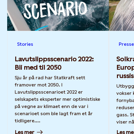
Stories
Press
Lavutslippsscenario 2022:
Solkr
Bli med til 2050
Europ
russi
Sju år på rad har Statkraft sett
framover mot 2050. I
Utbyggi
Lavutslippsscenarioet 2022 er
vokser 
selskapets eksperter mer optimistiske
fornyba
på vegne av klimaet enn de var i
reduser
scenarioet som ble lagt fram et år
gass. Statkrafts Lavutslippsscenario
tidligere....
viser nå
Les mer
Les me