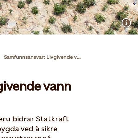
Samfunnsansvar: Livgivende vann i Peru
givende vann
eru bidrar Statkraft
bygda ved å sikre