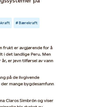
ngssystemer på
kraft
Bærekraft
n frukt er avgjørende for å
t i det landlige Peru. Men
år, er jevn tilførsel av vann
gang på de livgivende
and der mange bygdesamfunn
dina Claros Simbrón og viser
innelig ble dyrket av