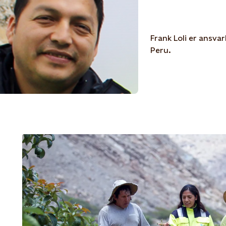
Frank Loli er ansva
Peru.