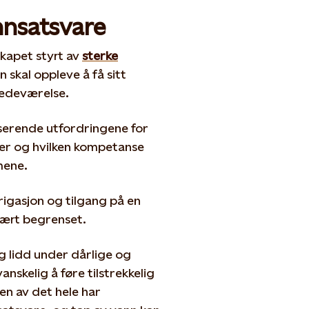
innsatsvare
skapet styrt av
sterke
skal oppleve å få sitt
tedeværelse.
sserende utfordringene for
ser og hvilken kompetanse
mene.
rigasjon og tilgang på en
ært begrenset.
g lidd under dårlige og
nskelig å føre tilstrekkelig
en av det hele har