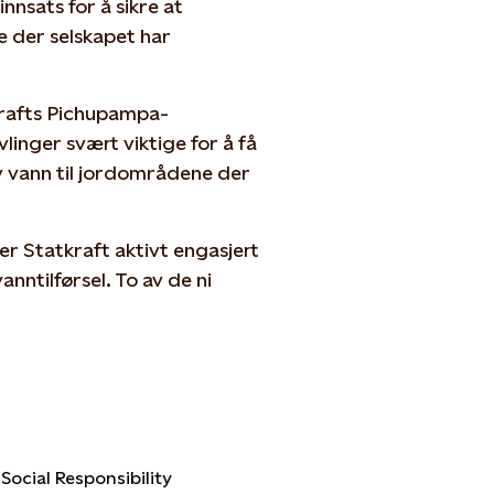
nnsats for å sikre at
e der selskapet har
krafts Pichupampa-
inger svært viktige for å få
 av vann til jordområdene der
r Statkraft aktivt engasjert
nntilførsel. To av de ni
.
ocial Responsibility