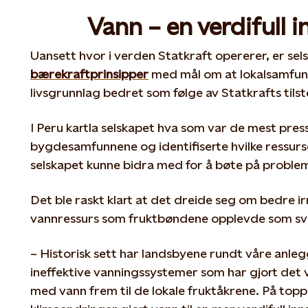
Vann – en verdifull 
Uansett hvor i verden Statkraft opererer, er sel
bærekraftprinsipper
med mål om at lokalsamfunn 
livsgrunnlag bedret som følge av Statkrafts tils
I Peru kartla selskapet hva som var de mest pre
bygdesamfunnene og identifiserte hvilke ressur
selskapet kunne bidra med for å bøte på proble
Det ble raskt klart at det dreide seg om bedre ir
vannressurs som fruktbøndene opplevde som sv
– Historisk sett har landsbyene rundt våre anleg
ineffektive vanningssystemer som har gjort det va
med vann frem til de lokale fruktåkrene. På topp