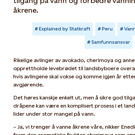
tilgang på vann og forbedre vanni
åkrene.
Explained by Statkraft
Peru
Vann
Samfunnsansvar
Rikelige avlinger av avokado, cherimoya og anne
opprettholde levebrødet til landsbyboere overal
hvis avlingene skal vokse og komme igjen år etter 
avgjørende.
Det høres kanskje enkelt ut, men å sikre god til
dråpene kan være en komplisert prosess i et l
lider under stor mangel på vann.
– Ja, vi trenger å vanne åkrene våre, nikker Ene
frem den aromatiske frukten cherimoya som oppr