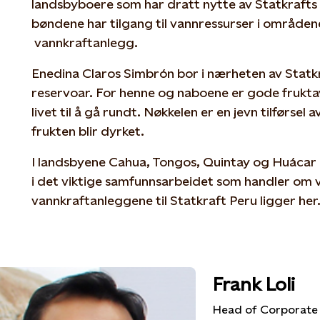
landsbyboere som har dratt nytte av Statkrafts i
bøndene har tilgang til vannressurser i områden
vannkraftanlegg.
Enedina Claros Simbrón bor i nærheten av Stat
reservoar. For henne og naboene er gode fruktavl
livet til å gå rundt. Nøkkelen er en jevn tilførsel
frukten blir dyrket.
I landsbyene Cahua, Tongos, Quintay og Huácar e
i det viktige samfunnsarbeidet som handler om va
vannkraftanleggene til Statkraft Peru ligger her
Frank Loli
Head of Corporate S