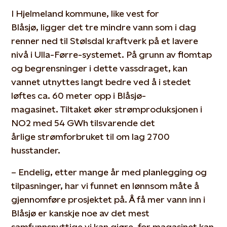
I Hjelmeland kommune, like vest for
Blåsjø, ligger det tre mindre vann som i dag
renner ned til Stølsdal kraftverk på et lavere
nivå i Ulla-Førre-systemet. På grunn av flomtap
og begrensninger i dette vassdraget, kan
vannet utnyttes langt bedre ved å i stedet
løftes ca. 60 meter opp i Blåsjø-
magasinet. Tiltaket øker strømproduksjonen i
NO2 med 54 GWh tilsvarende det
årlige strømforbruket til om lag 2 700
husstander.
– Endelig, etter mange år med planlegging og
tilpasninger, har vi funnet en lønnsom måte å
gjennomføre prosjektet på. Å få mer vann inn i
Blåsjø er kanskje noe av det mest
samfunnsnyttige vi kan gjøre, for magasinet kan