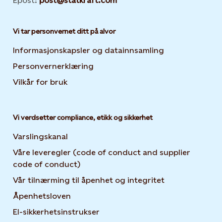
Epost:
post@statkraft.com
Vi tar personvernet ditt på alvor
Informasjonskapsler og datainnsamling
Opens in new 
Personvernerklæring
Opens in new tab or window
Vilkår for bruk
Vi verdsetter compliance, etikk og sikkerhet
Varslingskanal
Våre leveregler (code of conduct and supplier
code of conduct)
Vår tilnærming til åpenhet og integritet
Åpenhetsloven
El-sikkerhetsinstrukser