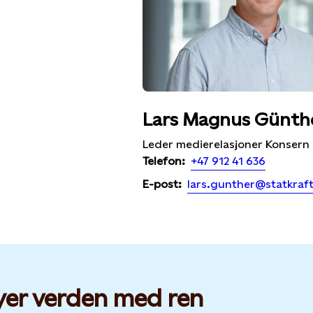
Lars Magnus Günth
Leder medierelasjoner Konsern
+47 912 41 636
Telefon:
lars.gunther@statkraf
E-post:
yer verden med ren