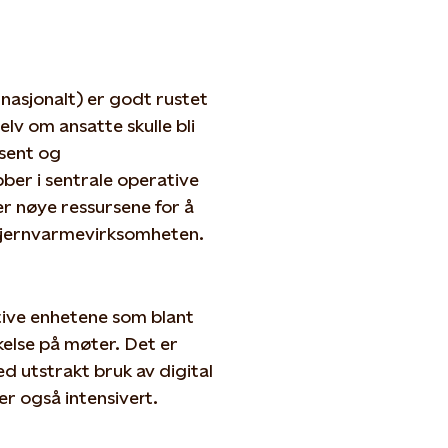
rnasjonalt) er godt rustet
lv om ansatte skulle bli
usent og
ber i sentrale operative
er nøye ressursene for å
g fjernvarmevirksomheten.
ative enhetene som blant
kelse på møter. Det er
 utstrakt bruk av digital
r også intensivert.