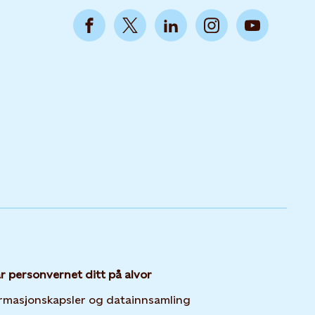
ar personvernet ditt på alvor
Opens in new tab or 
rmasjonskapsler og datainnsamling