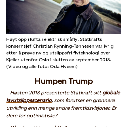
Høyt opp i lufta i elektrisk småfly! Statkrafts
konsernsjef Christian Rynning-Tønnesen var ivrig
etter å prøve ny og utslippsfri flyteknologi over
Kjeller utenfor Oslo i slutten av september 2018.
(Video og alle foto: Oda Hveem)
Humpen Trump
– Høsten 2018 presenterte Statkraft sitt
globale
lavutslippsscenario
, som forutser en grønnere
utvikling enn mange andre fremtidsvisjoner. Er
dere for optimistiske?