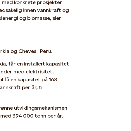
i med konkrete prosjekter i
ovedsakelig innen vannkraft og
olenergi og biomasse, sier
rkia og Cheves i Peru.
, får en installert kapasitet
nder med elektrisitet.
l få en kapasitet på 168
nkraft per år, til
rønne utviklingsmekanismen
 med 394 000 tonn per år.