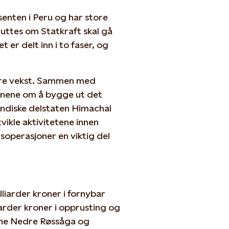
senten i Peru og har store
sluttes om Statkraft skal gå
er delt inn i to faser, og
idere vekst. Sammen med
anene om å bygge ut det
ndiske delstaten Himachal
vikle aktivitetene innen
soperasjoner en viktig del
liarder kroner i fornybar
liarder kroner i opprusting og
kene Nedre Røssåga og