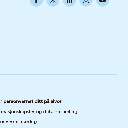
ar personvernet ditt på alvor
Opens in new tab or 
rmasjonskapsler og datainnsamling
Opens in new tab or window
sonvernerklæring