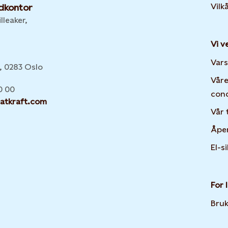
Vilk
dkontor
lleaker,
Vi v
:
Vars
6, 0283 Oslo
Våre
0 00
con
atkraft.com
Vår 
Åpe
El-s
For 
Bruk