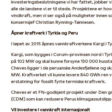
investeringsbeslutningene vi har fattet, jobber v
alle de landene vi er til stede. Prosjektene er h
vindkraft, men vi ser også på muligheter innen s
konsernsjef Christian Rynning-Tønnesen.
Åpner kraftverk i Tyrkia og Peru
I løpet av 2015 åpnes vannkraftverkene Kargi i Ty
Kargi, som bygges i Corum-provinsen nord i Tyrkia
på 102 MW og skal kunne forsyne 150 000 hussta
Cheves ligger i de peruanske Andesfjellene og ska
MW. Kraftverket vil kunne levere 840 GWh ren van
erstatning for fossilt fyrte termiske kraftverk.
Cheves er et FN-godkjent prosjekt under Den g
(CDM) som kan redusere Perus klimagassutslipp
Vil investere i vannkraft internasjonalt