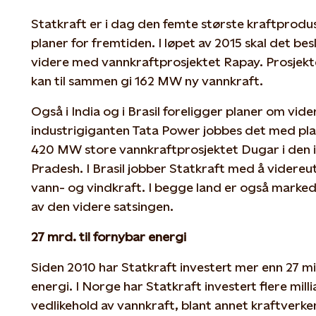
Statkraft er i dag den femte største kraftprodu
planer for fremtiden. I løpet av 2015 skal det be
videre med vannkraftprosjektet Rapay. Prosjektet 
kan til sammen gi 162 MW ny vannkraft.
Også i India og i Brasil foreligger planer om v
industrigiganten Tata Power jobbes det med pl
420 MW store vannkraftprosjektet Dugar i den i
Pradesh. I Brasil jobber Statkraft med å videreut
vann- og vindkraft. I begge land er også marked
av den videre satsingen.
27 mrd. til fornybar energi
Siden 2010 har Statkraft investert mer enn 27 mil
energi. I Norge har Statkraft investert flere mil
vedlikehold av vannkraft, blant annet kraftver