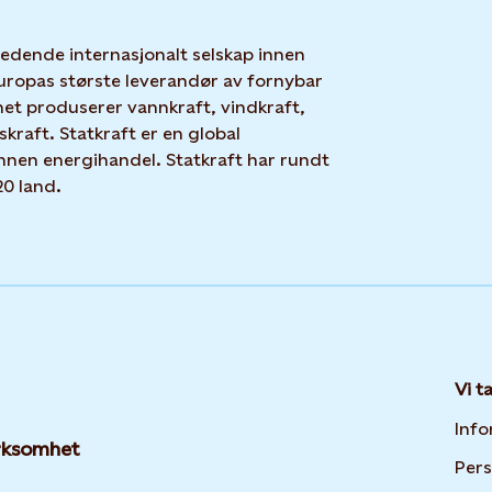
 ledende internasjonalt selskap innen
uropas største leverandør av fornybar
net produserer vannkraft, vindkraft,
skraft. Statkraft er en global
nnen energihandel. Statkraft har rundt
20 land.
Vi t
Info
irksomhet
Per