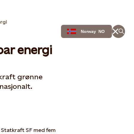
ergi
Norway
NO
ybar energi
tkraft grønne
nasjonalt.
i Statkraft SF med fem