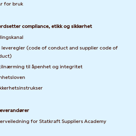
år for bruk
erdsetter compliance, etikk og sikkerhet
lingskanal
 leveregler (code of conduct and supplier code of
duct)
tilnærming til åpenhet og integritet
nhetsloven
ikkerhetsinstrukser
leverandører
Opens in ne
erveiledning for Statkraft Suppliers Academy