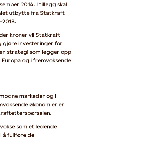
sember 2014. I tillegg skal
et utbytte fra Statkraft
6-2018.
der kroner vil Statkraft
g gjøre investeringer for
 en strategi som legger opp
, i Europa og i fremvoksende
 i modne markeder og i
emvoksende økonomier er
 kraftetterspørselen.
å vokse som et ledende
l å fullføre de