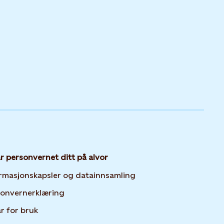
ar personvernet ditt på alvor
Opens in new tab or 
rmasjonskapsler og datainnsamling
Opens in new tab or window
sonvernerklæring
år for bruk