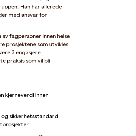
ruppen. Han har allerede
der med ansvar for
 av fagpersoner innen helse
re prosjektene som utvikles
være å engasjere
e praksis som vil bli
en kjerneverdi innen
 og sikkerhetsstandard
ftprosjekter