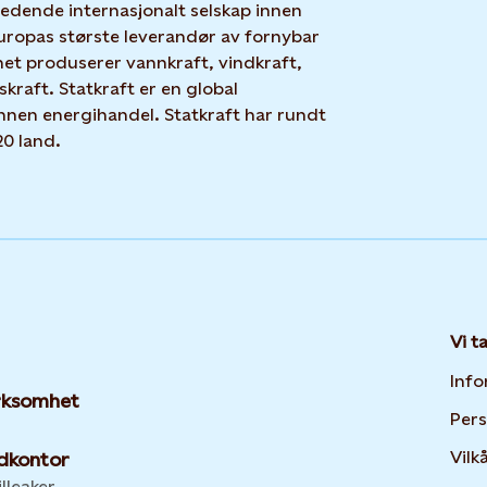
 ledende internasjonalt selskap innen
uropas største leverandør av fornybar
net produserer vannkraft, vindkraft,
skraft. Statkraft er en global
nnen energihandel. Statkraft har rundt
20 land.
Vi t
Info
irksomhet
Per
Vilk
dkontor
lleaker,