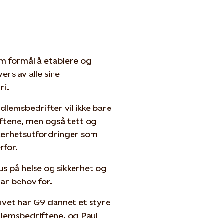
m formål å etablere og
rs av alle sine
ri.
lemsbedrifter vil ikke bare
driftene, men også tett og
ikkerhetsutfordringer som
rfor.
s på helse og sikkerhet og
ar behov for.
tivet har G9 dannet et styre
lemsbedriftene, og Paul