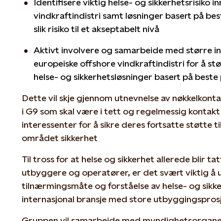
Identifisere viktig helse- og sikkerhetsrisiko 
vindkraftindistri samt løsninger basert på bes
slik risiko til et akseptabelt nivå
Aktivt involvere og samarbeide med større in
europeiske offshore vindkraftindistri for å støt
helse- og sikkerhetsløsninger basert på beste 
Dette vil skje gjennom utnevnelse av nøkkelkon
i G9 som skal være i tett og regelmessig kontakt 
interessenter for å sikre deres fortsatte støtte t
området sikkerhet
Til tross for at helse og sikkerhet allerede blir t
utbyggere og operatører, er det svært viktig å ut
tilnærmingsmåte og forståelse av helse- og sikk
internasjonal bransje med store utbyggingsprosj
Gruppen vil samarbeide med myndighetsorganer,