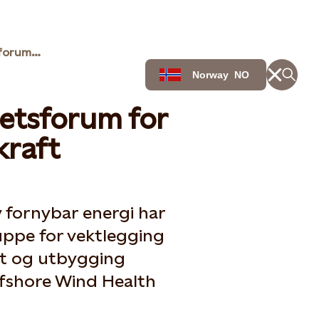
Nytt helse- og sikkerhetsforum for offshore vindkraft
Norway
NO
hetsforum for
kraft
 fornybar energi har
ppe for vektlegging
tet og utbygging
ffshore Wind Health