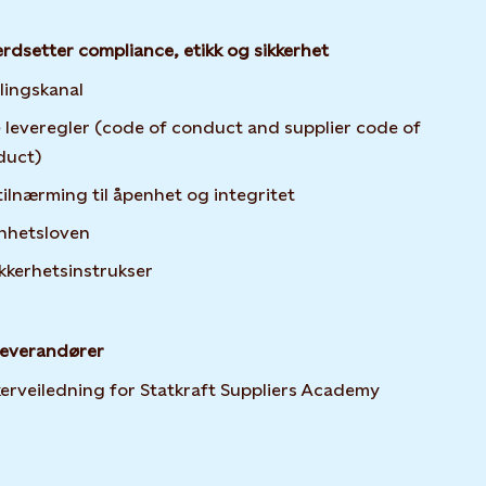
erdsetter compliance, etikk og sikkerhet
lingskanal
 leveregler (code of conduct and supplier code of
duct)
tilnærming til åpenhet og integritet
nhetsloven
ikkerhetsinstrukser
leverandører
Opens in ne
erveiledning for Statkraft Suppliers Academy