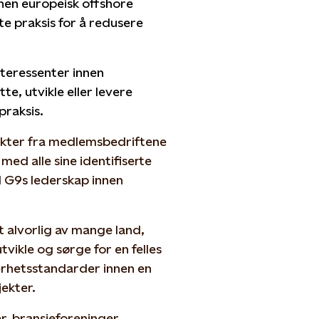
innen europeisk offshore
te praksis for å redusere
teressenter innen
te, utvikle eller levere
praksis.
takter fra medlemsbedriftene
med alle sine identifiserte
il G9s lederskap innen
att alvorlig av mange land,
vikle og sørge for en felles
erhetsstandarder innen en
ekter.
 bransjeforeninger,