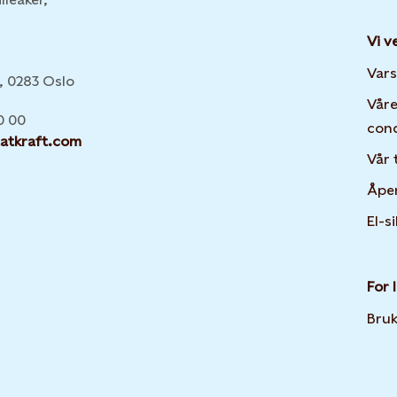
Vi v
:
Vars
6, 0283 Oslo
Våre
0 00
con
atkraft.com
Vår 
Åpe
El-s
For 
Bruk