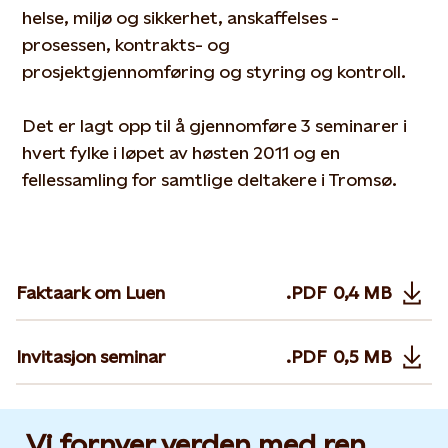
helse, miljø og sikkerhet, anskaffelses -
prosessen, kontrakts- og
prosjektgjennomføring og styring og kontroll.
Det er lagt opp til å gjennomføre 3 seminarer i
hvert fylke i løpet av høsten 2011 og en
fellessamling for samtlige deltakere i Tromsø.
Faktaark om Luen
.PDF
0,4 MB
Opens in n
Invitasjon seminar
.PDF
0,5 MB
Opens in n
Vi fornyer verden med ren