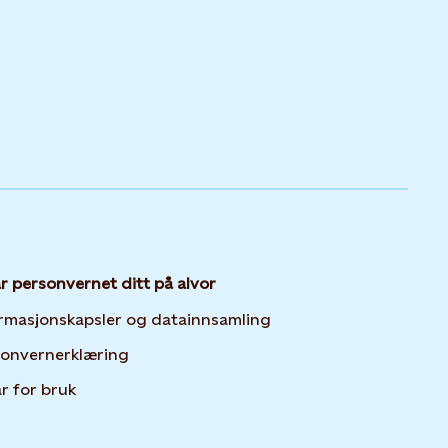
ar personvernet ditt på alvor
Opens in new tab or 
rmasjonskapsler og datainnsamling
Opens in new tab or window
sonvernerklæring
år for bruk