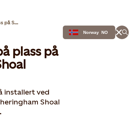
Første fundament på plass på Sheringham Shoal
Norway
NO
å plass på
hoal
installert ved
 Sheringham Shoal
.