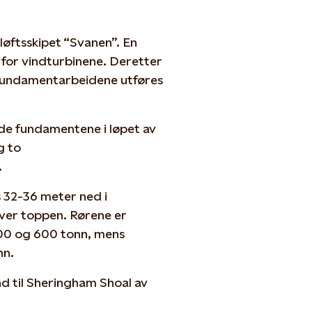
løftsskipet “Svanen”. En
for vindturbinene. Deretter
. Fundamentarbeidene utføres
ende fundamentene i løpet av
g to
.
 32-36 meter ned i
ver toppen. Rørene er
00 og 600 tonn, mens
nn.
d til Sheringham Shoal av