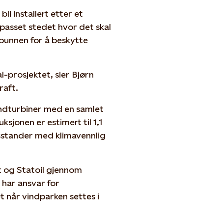
i installert etter et
lpasset stedet hvor det skal
avbunnen for å beskytte
l-prosjektet, sier Bjørn
raft.
indturbiner med en samlet
ksjonen er estimert til 1,1
usstander med klimavennlig
t og Statoil gjennom
 har ansvar for
t når vindparken settes i