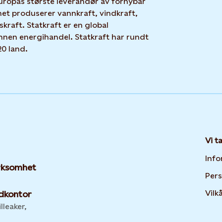
uropas største leverandør av fornybar
net produserer vannkraft, vindkraft,
skraft. Statkraft er en global
nnen energihandel. Statkraft har rundt
20 land.
Vi t
Info
irksomhet
Per
Vilk
dkontor
lleaker,