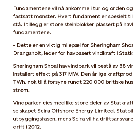
Fundamentene vil nå ankomme i tur og orden og bl
fastsatt mønster. Hvert fundament er spesielt ti
stå. I tillegg er store steinblokker plassert på h
fundamentene.
- Dette er en viktig milepæl for Sheringham Shoa
Drangsholt, leder for havbasert vindkraft i Statk
Sheringham Shoal havvindpark vil bestå av 88 v
installert effekt på 317 MW. Den årlige kraftprodu
TWh, nok til å forsyne rundt 220 000 britiske h
strøm.
Vindparken eies med like store deler av Statkraf
selskapet Scira Offshore Energy Limited. Statoil
utbyggingsfasen, mens Scira vil ha driftsansvare
drift i 2012.