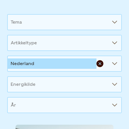
News
Tema
Artikkeltype
Nederland
Energikilde
År