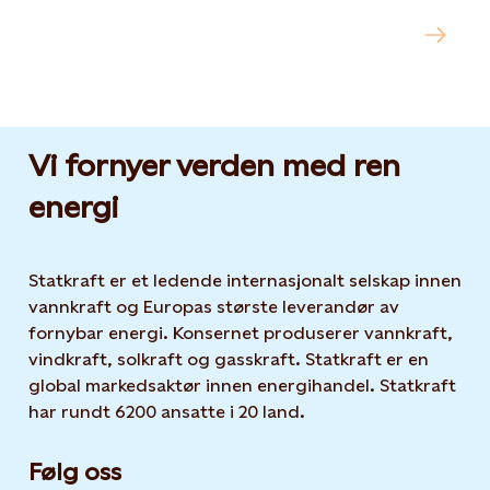
Abonner på kunngjøringer og
Opens in new tab or window
pressemeldinger fra Statkraft
Vi fornyer verden med ren
energi
Statkraft er et ledende internasjonalt selskap innen
vannkraft og Europas største leverandør av
fornybar energi. Konsernet produserer vannkraft,
vindkraft, solkraft og gasskraft. Statkraft er en
global markedsaktør innen energihandel. Statkraft
har rundt 6200 ansatte i 20 land.
Følg oss