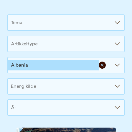
News
Tema
Artikkeltype
Albania
Energikilde
År