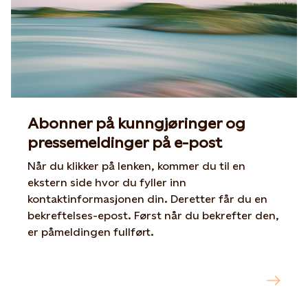
Abonner på kunngjøringer og
pressemeldinger på e-post
Når du klikker på lenken, kommer du til en
ekstern side hvor du fyller inn
kontaktinformasjonen din. Deretter får du en
bekreftelses-epost. Først når du bekrefter den,
er påmeldingen fullført.
Abonner på kunngjøringer og
Opens in new tab or window
pressemeldinger fra Statkraft