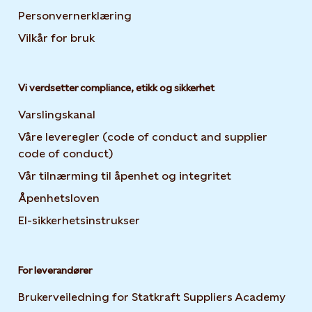
Personvernerklæring
Opens in new tab or window
Vilkår for bruk
Vi verdsetter compliance, etikk og sikkerhet
Varslingskanal
Våre leveregler (code of conduct and supplier
code of conduct)
Vår tilnærming til åpenhet og integritet
Åpenhetsloven
El-sikkerhetsinstrukser
For leverandører
Brukerveiledning for Statkraft Suppliers Academy
Open