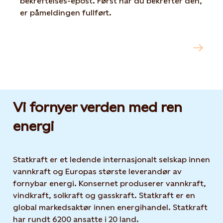
bekreftelses-epost. Først når du bekrefter den,
er påmeldingen fullført.
Abonner på kunngjøringer og
Opens in new tab or window
pressemeldinger fra Statkraft
Vi fornyer verden med ren
energi
Statkraft er et ledende internasjonalt selskap innen
vannkraft og Europas største leverandør av
fornybar energi. Konsernet produserer vannkraft,
vindkraft, solkraft og gasskraft. Statkraft er en
global markedsaktør innen energihandel. Statkraft
har rundt 6200 ansatte i 20 land.