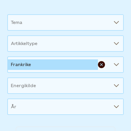
News
Tema
Artikkeltype
Frankrike
Energikilde
År