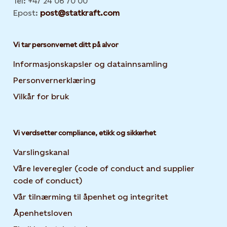
Tel: +47 24 06 70 00
Epost:
post@statkraft.com
Vi tar personvernet ditt på alvor
Informasjonskapsler og datainnsamling
Opens in new 
Personvernerklæring
Opens in new tab or window
Vilkår for bruk
Vi verdsetter compliance, etikk og sikkerhet
Varslingskanal
Våre leveregler (code of conduct and supplier
code of conduct)
Vår tilnærming til åpenhet og integritet
Åpenhetsloven