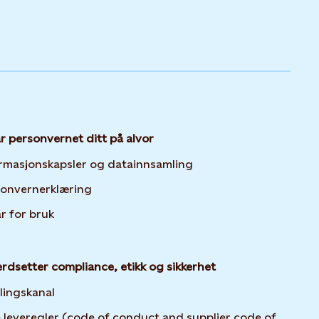
ar personvernet ditt på alvor
Opens in new tab or 
rmasjonskapsler og datainnsamling
Opens in new tab or window
sonvernerklæring
år for bruk
erdsetter compliance, etikk og sikkerhet
lingskanal
 leveregler (code of conduct and supplier code of