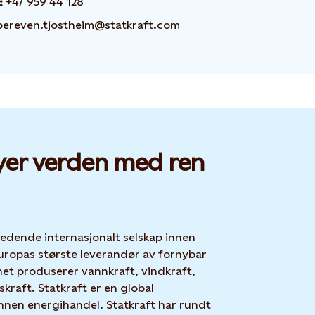
+47 959 44 128
:
pereven.tjostheim@statkraft.com
yer verden med ren
 ledende internasjonalt selskap innen
uropas største leverandør av fornybar
net produserer vannkraft, vindkraft,
skraft. Statkraft er en global
nnen energihandel. Statkraft har rundt