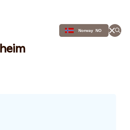
Norway
NO
theim