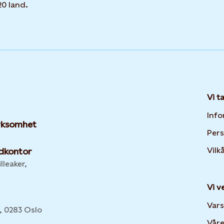
20 land.
Vi t
Info
irksomhet
Per
Vilk
dkontor
lleaker,
Vi v
:
Vars
6, 0283 Oslo
Våre