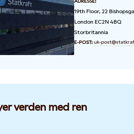
ADRESSE:
19th Floor, 22 Bishopsg
London EC2N 4BQ
Storbritannia
uk-post@statkra
E-POST:
yer verden med ren