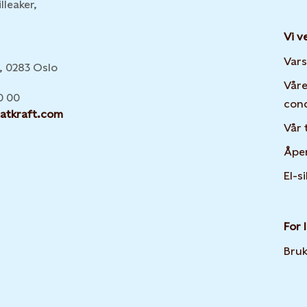
lleaker,
Vi v
:
Vars
6, 0283 Oslo
Våre
0 00
con
atkraft.com
Vår 
Åpe
El-s
For 
Bruk