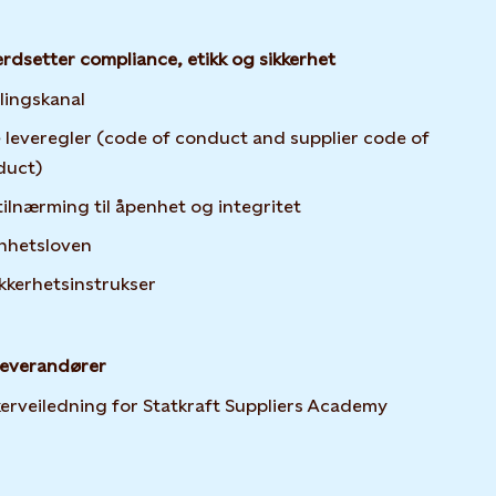
erdsetter compliance, etikk og sikkerhet
lingskanal
 leveregler (code of conduct and supplier code of
duct)
tilnærming til åpenhet og integritet
nhetsloven
ikkerhetsinstrukser
leverandører
Opens in ne
erveiledning for Statkraft Suppliers Academy