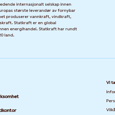
 ledende internasjonalt selskap innen
uropas største leverandør av fornybar
net produserer vannkraft, vindkraft,
skraft. Statkraft er en global
nnen energihandel. Statkraft har rundt
20 land.
Vi t
Info
irksomhet
Per
Vilk
dkontor