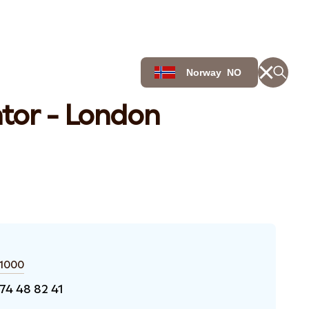
Norway
NO
ntor - London
 1000
 74 48 82 41