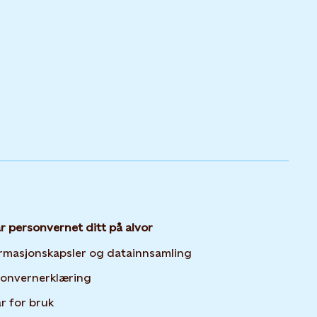
ar personvernet ditt på alvor
Opens in new tab or 
rmasjonskapsler og datainnsamling
Opens in new tab or window
sonvernerklæring
år for bruk