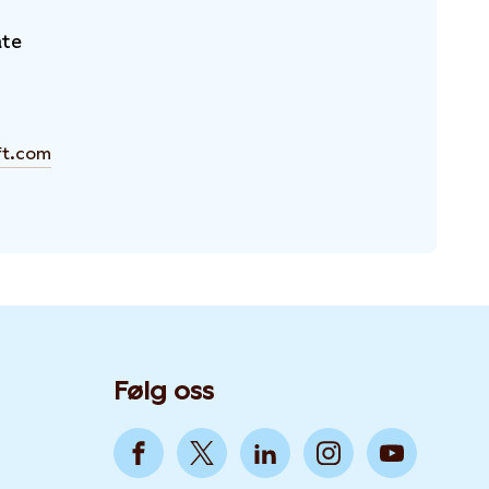
ate
ft.com
Følg oss