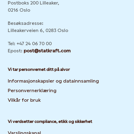
Postboks 200 Lilleaker,
0216 Oslo
Besøksadresse:
Lilleakerveien 6, 0283 Oslo
Tel: +47 24 06 70 00
Epost:
post@statkraft.com
Vi tar personvernet ditt på alvor
Informasjonskapsler og datainnsamling
Opens in new 
Personvernerklæring
Opens in new tab or window
Vilkår for bruk
Vi verdsetter compliance, etikk og sikkerhet
Varslingskanal