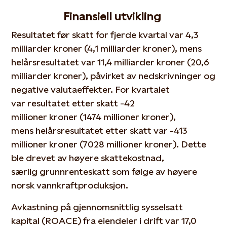
Finansiell
utvikling
Resultatet før skatt for fjerde kvartal var 4,3
milliarder
kroner
(4,1 milliarder
kroner
), mens
helårsresultatet var 11,4 milliarder
kroner
(20,6
milliarder
kroner
), påvirket av nedskrivninger og
negative valutaeffekter. For kvartalet
var
resultatet etter skatt
-
42
millioner
kroner
(1474 millioner
kroner
),
mens
helårsresultat
et etter skatt
var
-
413
millioner
kroner
(7028 millioner
kroner
). Dette
ble drevet av høyere skatte
kostnad
,
særlig
grunnrenteskatt som følge av høyere
norsk vannkraftproduksjon.
Avkastning på gjennomsnittlig
sysselsatt
kapital
(ROACE) fra
eiendeler i drift
var 17,0