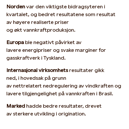
Norden
var den viktigste bidragsyteren
i
kvartalet, og bedret resultatene
som
resultat
av
høyere realiserte priser
og
økt
vannkraftproduksjon.
Europ
a
ble negativt påvirket av
lavere
energi
priser og svake marginer for
gasskraftverk i Tyskland.
Interna
sj
onal
virk
s
omhets
resultater gikk
ned,
i
hovedsak på grunn
av
nettrelatert
nedregulering
av
vindkraft
en
og
lavere tilgjengelighet
på
vannkraft
en
i Brasil.
Marke
d
hadde
bedre resultater, drevet
av
sterkere utvikling i
origination
.