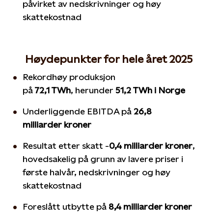
påvirket av nedskrivninger og høy
skattekostnad
Høydepunkter for hele året 2025
Rekordhøy
p
roduksjon
på
72,1
TWh
,
herunder
51,2
TWh
i Norge
Underliggende EBITDA på
26,8
milliarder
kroner
R
esultat
etter skatt
-
0,4 milliarder kroner
,
hovedsakelig
på grunn av
lavere priser i
første halvår, nedskrivninger og høy
skattekostnad
Foreslått utbytte på
8,4 milliarder
kroner