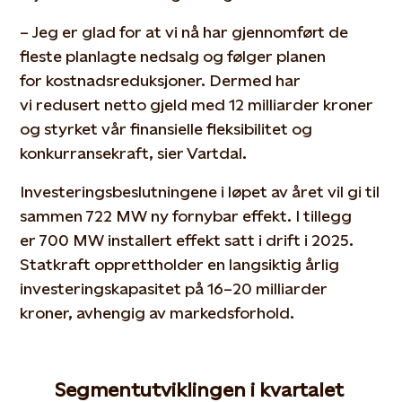
–
Jeg er glad for at
vi nå
har
gjennom
ført
de
fleste
planlagte
ned
salg og
følger planen
for
kostnadsreduksjone
r
.
Dermed har
vi
redusert
netto gjeld med 12 milliarder kroner
og styrket vår finansielle fleksibilitet og
konkurranse
kraft,
sier Vartdal.
I
nvesteringsbeslutninge
ne
i løpet av året
vil gi
til
sammen
722 MW ny fornybar
effek
t. I tillegg
er
700 MW
installert effekt satt i drift
i 2025
.
Statkraft opprettholder en langsiktig årlig
investeringskapasitet på 16–20 milliarder
kroner, avhengig av markedsforhold.
Segment
utviklingen
i kvartalet