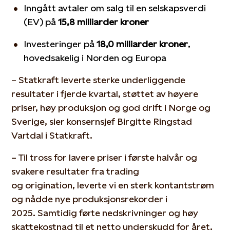
Inngått
avtaler om salg
til en selskapsverdi
(EV) på
15,8 milliarder
kroner
Investeringer på
18,0 milliarder kroner
,
hovedsakelig i Norden og Europa
–
Statkraft leverte sterke underliggende
resultater i fjerde kvartal, støttet av høyere
priser, høy produksjon og
god drift
i
Norge og
Sverige
, sier
konsernsjef
Birgitte Ringstad
Vartdal i Statkraft.
–
T
il t
ross
for
lavere
priser
i
første halvår
og
svakere resultater fra
trading
og
origination
,
lev
erte
vi
en
sterk kontantstrøm
og nådde nye
produksjonsrekorder
i
2025
.
Samtidig førte nedskrivninger og høy
skattekostnad til et netto
underskudd
for året,