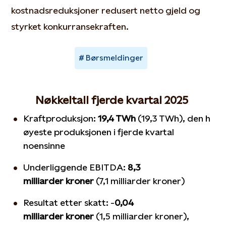
kostnadsreduksjoner redusert netto gjeld og
styrket konkurransekraften.
Børsmeldinger
Nøkkeltall fjerde kvartal 2025
Kraftproduksjon:
19,4
TWh
(19,3
TWh
),
de
n
h
øyeste
produksjonen
i fjerde kvartal
noensinne
Underliggende EBITDA:
8,3
milliarder
kroner
(7,1 milliarder
kroner
)
Resultat etter skatt
:
-
0,04
milliarder
kroner
(1,5 milliarder
kroner
),