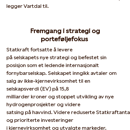
legger Vartdal til.
Fremgang i strategi og
porteføljefokus
Statkraft fortsatte å
levere
på
selskapets
nye
strategi
og
befestet
sin
posisjon som et ledende internasjonalt
fornyba
r
selskap. Selskapet
inngikk
avtaler om
salg av
ikke-kjerne
virksomhet til en
selskapsverdi (EV)
på 15,8
milliarder
kroner
og
stoppet
utvikling av nye
hydrogenprosjekter og videre
satsing
på
havvind
.
Videre
reduserte
Statkraft
anta
og prioriterte investeringer
i
kjerne
virksomhet
og utvalgte markeder.