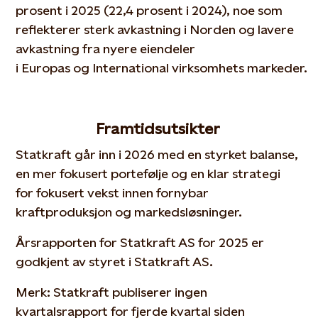
prosent i 2025 (22,4 prosent i 2024), noe som
reflekterer sterk
avkastning
i
Norden
og lavere
avkastning fra nyere eiendeler
i
Europ
as
og
International
virksomhets
markeder.
Framtidsu
tsikter
Statkraft går inn i 2026 med en styrket balanse,
en mer fokusert portefølje og en klar strategi
for
fokusert
vekst innen fornybar
kraftproduksjon og markedsløsninger.
Årsrapporten for Statkraft AS for 2025 er
godkjent av styret i Statkraft AS.
Merk: Statkraft publiserer ingen
kvartalsrapport for fjerde kvartal siden