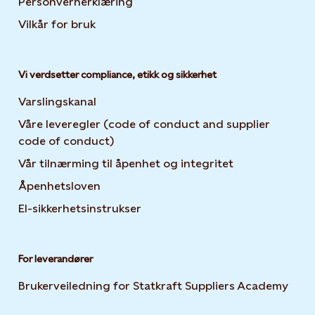
Personvernerklæring
Opens in new tab or window
Vilkår for bruk
Vi verdsetter compliance, etikk og sikkerhet
Varslingskanal
Våre leveregler (code of conduct and supplier
code of conduct)
Vår tilnærming til åpenhet og integritet
Åpenhetsloven
El-sikkerhetsinstrukser
For leverandører
Brukerveiledning for Statkraft Suppliers Academy
Open