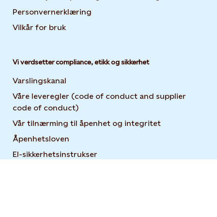
Personvernerklæring
Opens in new tab or window
Vilkår for bruk
Vi verdsetter compliance, etikk og sikkerhet
Varslingskanal
Våre leveregler (code of conduct and supplier
code of conduct)
Vår tilnærming til åpenhet og integritet
Åpenhetsloven
El-sikkerhetsinstrukser
For leverandører
Brukerveiledning for Statkraft Suppliers Academy
Open