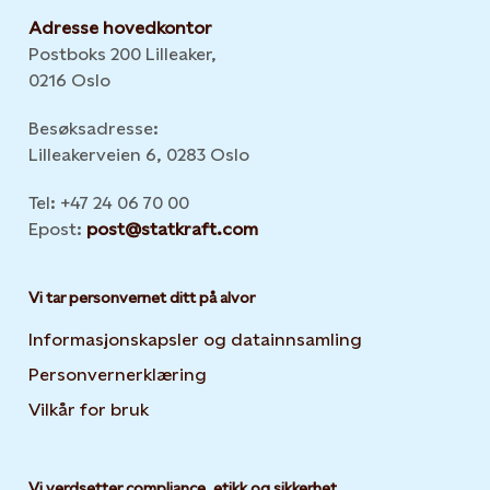
Adresse hovedkontor
Postboks 200 Lilleaker,
0216 Oslo
Besøksadresse:
Lilleakerveien 6, 0283 Oslo
Tel: +47 24 06 70 00
Epost:
post@statkraft.com
Vi tar personvernet ditt på alvor
Informasjonskapsler og datainnsamling
Opens in new 
Personvernerklæring
Opens in new tab or window
Vilkår for bruk
Vi verdsetter compliance, etikk og sikkerhet