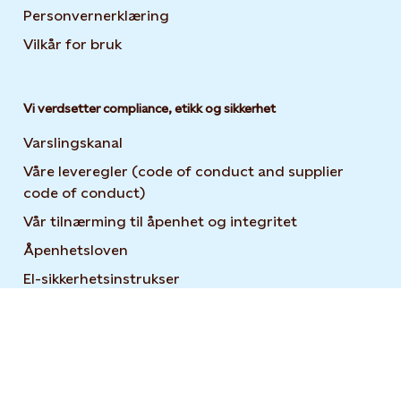
Personvernerklæring
Opens in new tab or window
Vilkår for bruk
Vi verdsetter compliance, etikk og sikkerhet
Varslingskanal
Våre leveregler (code of conduct and supplier
code of conduct)
Vår tilnærming til åpenhet og integritet
Åpenhetsloven
El-sikkerhetsinstrukser
For leverandører
Brukerveiledning for Statkraft Suppliers Academy
Open