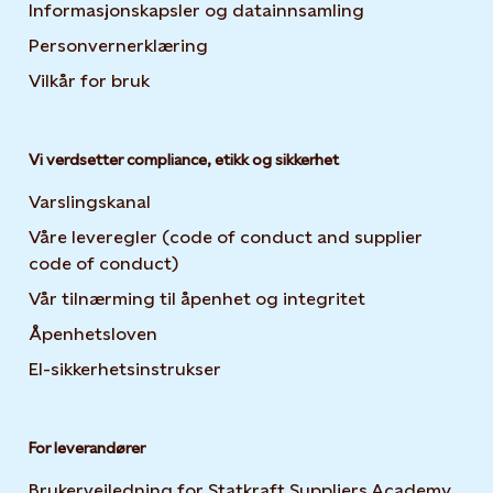
Informasjonskapsler og datainnsamling
Opens in new 
Personvernerklæring
Opens in new tab or window
Vilkår for bruk
Vi verdsetter compliance, etikk og sikkerhet
Varslingskanal
Våre leveregler (code of conduct and supplier
code of conduct)
Vår tilnærming til åpenhet og integritet
Åpenhetsloven
El-sikkerhetsinstrukser
For leverandører
Brukerveiledning for Statkraft Suppliers Academy
Open