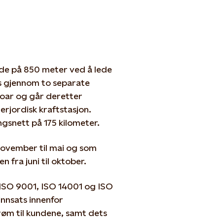
yde på 850 meter ved å lede
es gjennom to separate
rvoar og går deretter
erjordisk kraftstasjon.
gsnett på 175 kilometer.
november til mai og som
fra juni til oktober.
e ISO 9001, ISO 14001 og ISO
innsats innenfor
trøm til kundene, samt dets