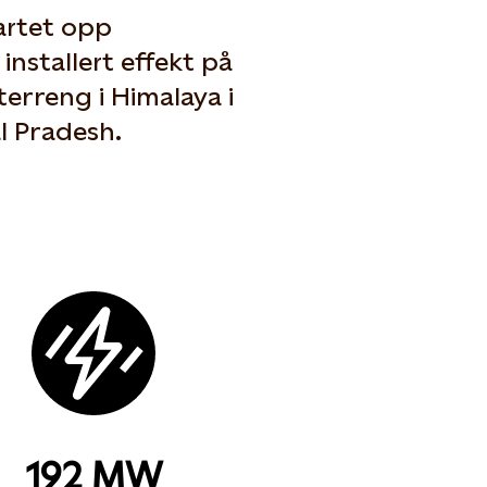
artet opp
 installert effekt på
terreng i Himalaya i
l Pradesh.
192 MW