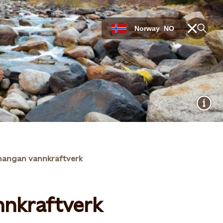
Norway
NO
uhangan vannkraftverk
nnkraftverk