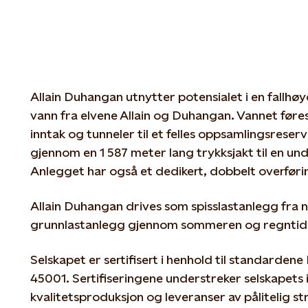
Allain Duhangan utnytter potensialet i en fallhø
vann fra elvene Allain og Duhangan. Vannet før
inntak og tunneler til et felles oppsamlingsrese
gjennom en 1 587 meter lang trykksjakt til en und
Anlegget har også et dedikert, dobbelt overførin
Allain Duhangan drives som spisslastanlegg fra 
grunnlastanlegg gjennom sommeren og regntiden 
Selskapet er sertifisert i henhold til standarden
45001. Sertifiseringene understreker selskapets 
kvalitetsproduksjon og leveranser av pålitelig s