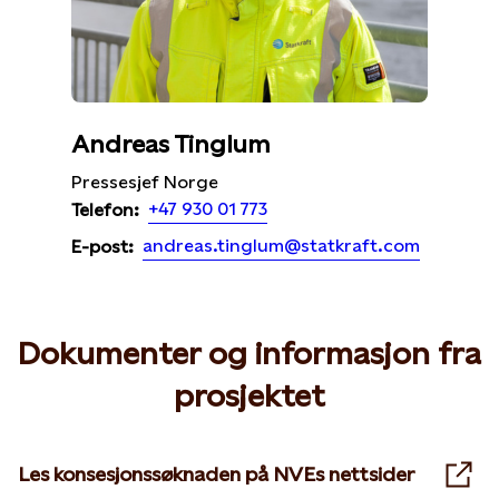
Andreas Tinglum
Pressesjef Norge
+47 930 01 773
Telefon:
andreas.tinglum@statkraft.com
E-post:
Dokumenter og informasjon fra
prosjektet
Les konsesjonssøknaden på NVEs nettsider
Ope