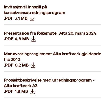
Invitasjon til innspill på
konsekvensutredningsprogram
.PDF
3,1 MB
Opens in new tab or window
Presentasjon fra folkemøte i Alta 20. mars 2024
.PDF
4,8 MB
Opens in new tab or window
Manøvreringsreglement Alta kraftverk gjeldende
fra 2010
.PDF
0,2 MB
Opens in new tab or window
Prosjektbeskrivelse med utredningsprogram -
Alta kraftverk A3
.PDF
1,8 MB
Opens in new tab or window