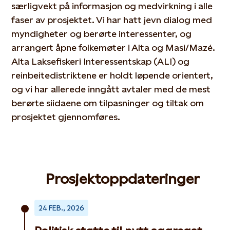
særlig
vekt
på informasjon og medvirkning i alle
faser av prosjektet.
Vi har
hatt jevn dialog med
myndigheter og
berørte interessenter, og
arrangert
åpne folkemøter i Alta og Masi/
Mazé
.
Alta
L
aksefiskeri
I
nteressentskap
(
ALI
)
og
reinbeitedistriktene er holdt løpende orientert
,
og vi
har allerede inngått avtaler med de mest
berørte
siidaene
om
tilpasninger og tiltak om
prosjektet gjennomføres
.
Prosjektoppdateringer
24 FEB., 2026