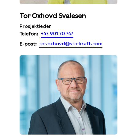
Tor Oxhovd Svalesen
Prosjektleder
+47 901 70 747
Telefon:
tor.oxhovd@statkraft.com
E-post: