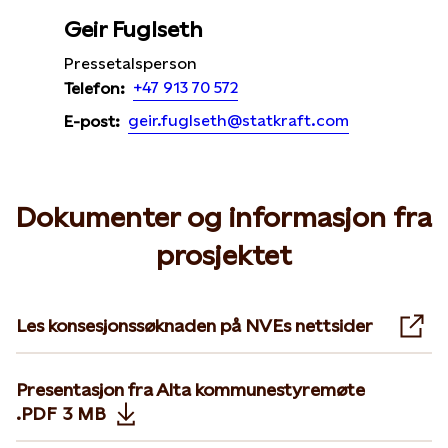
Geir Fuglseth
Pressetalsperson
+47 913 70 572
Telefon:
geir.fuglseth@statkraft.com
E-post:
Dokumenter og informasjon fra
prosjektet
Les konsesjonssøknaden på NVEs nettsider
Ope
Presentasjon fra Alta kommunestyremøte
.PDF
3 MB
Opens in new tab or window