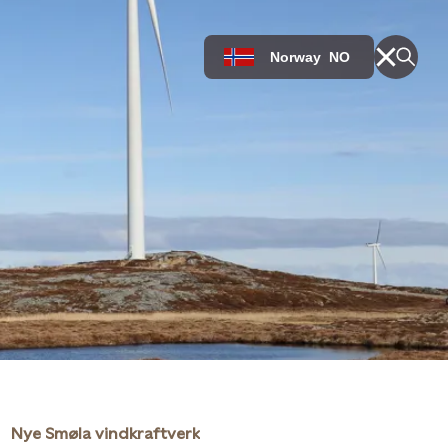
Norway
NO
Nye Smøla vindkraftverk