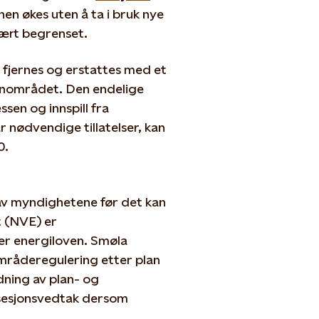
en økes uten å ta i bruk nye
vært begrenset.
 fjernes og erstattes med et
lanområdet. Den endelige
sen og innspill fra
 nødvendige tillatelser, kan
0.
av myndighetene før det kan
 (NVE) er
er energiloven. Smøla
mråderegulering etter plan
ning av plan- og
nsesjonsvedtak dersom