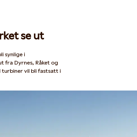
rket se ut
 synlige i
ut fra Dyrnes, Råket og
urbiner vil bli fastsatt i