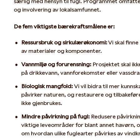
særlig med hensyn til fugl. Programmet omfatter
og involvering av lokalsamfunnet.
De fem viktigste bærekraftsmålene er:
Ressursbruk og sirkulærøkonomi:
Vi skal finn
av materialer og komponenter.
Vannmiljø og forurensning:
Prosjektet skal ik
på drikkevann, vannforekomster eller vassdra
Biologisk mangfold:
Vi vil bidra til mer kunn
påvirker naturen, og restaurere og tilbakefø
ikke gjenbrukes.
Mindre påvirkning på fugl:
Redusere påvirkni
viktige leveområder for blant annet havørn, o
om hvordan ulike fuglearter påvirkes av vind