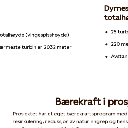
Dyrnes
totalh
25 turb
totalhøyde (vingespisshøyde)
220 me
nærmeste turbin er 2032 meter
Avstan
Bærekraft i pros
Prosjektet har et eget bærekraftsprogram med 
resirkulering, reduksjon av naturinngrep og hens