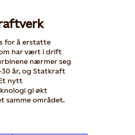
raftverk
 for å erstatte
m har vært i drift
 Turbinene nærmer seg
–30 år, og Statkraft
Et nytt
knologi gi økt
det samme området.