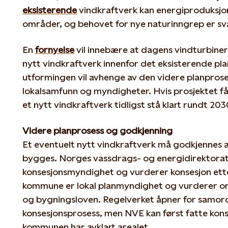
eksisterende
vindkraftverk kan energiproduksjon
områder, og behovet for nye naturinngrep er s
En
fornyelse
vil innebære at dagens vindturbiner
nytt vindkraftverk innenfor det eksisterende p
utformingen vil avhenge av den videre planproses
lokalsamfunn og myndigheter. Hvis prosjektet får
et nytt vindkraftverk tidligst stå klart rundt 203
Videre planprosess og godkjenning
Et eventuelt nytt vindkraftverk må godkjennes 
bygges. Norges vassdrags- og energidirektorat
konsesjonsmyndighet og vurderer konsesjon ett
kommune er lokal planmyndighet og vurderer o
og bygningsloven. Regelverket åpner for samord
konsesjonsprosess, men NVE kan først fatte ko
kommunen har avklart arealet.