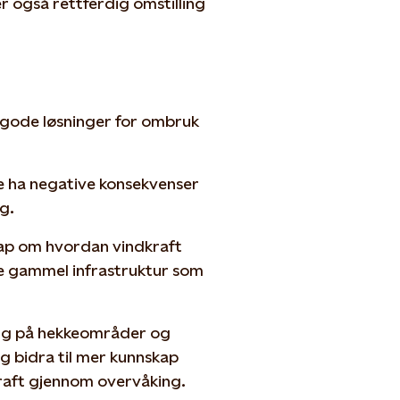
 også rettferdig omstilling
e gode løsninger for ombruk
ke ha negative konsekvenser
g.
skap om hvordan vindkraft
re gammel infrastruktur som
ng på hekkeområder og
g bidra til mer kunnskap
kraft gjennom overvåking.