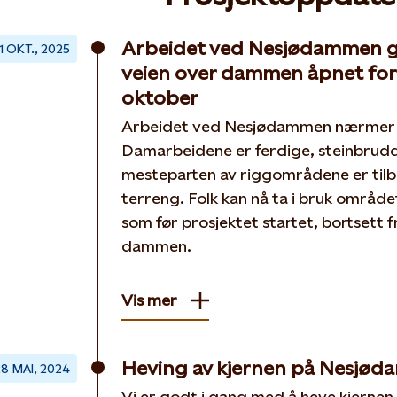
Arbeidet ved Nesjødammen gå
1 OKT., 2025
veien over dammen åpnet for f
oktober
Arbeidet ved Nesjødammen nærmer s
Damarbeidene er ferdige, steinbrudde
mesteparten av riggområdene er tilbak
terreng. Folk kan nå ta i bruk områ
som før prosjektet startet, bortsett
dammen.
Vis mer
Heving av kjernen på Nesjø
8 MAI, 2024
Vi er godt i gang med å heve kjerne