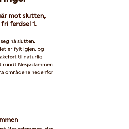
r mot slutten,
ri ferdsel 1.
eg nå slutten.
t er fylt igjen, og
eført til naturlig
det rundt Nesjødammen
 fra områdene nedenfor
dammen
n på Nesjødammen, der