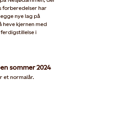
 forberedelser har
legge nye lag på
 heve kjernen med
erdigstillelse i
øen sommer 2024
r et normalår.