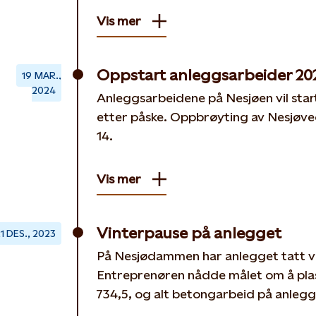
Vis mer
Oppstart anleggsarbeider 2
19 MAR.,
2024
Anleggsarbeidene på Nesjøen vil star
etter påske. Oppbrøyting av Nesjøveg
14.
Vis mer
Vinterpause på anlegget
1 DES., 2023
På Nesjødammen har anlegget tatt v
Entreprenøren nådde målet om å plast
734,5, og alt betongarbeid på anlegge