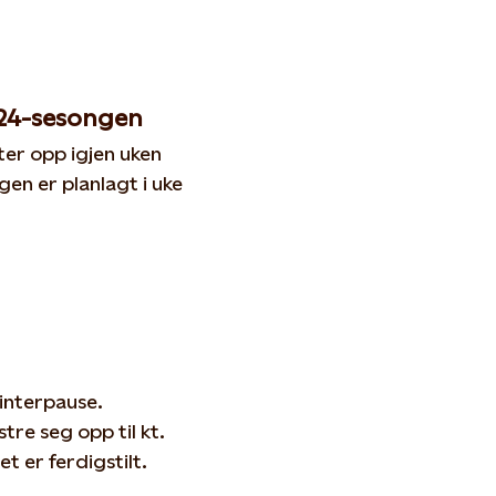
024-sesongen
ter opp igjen uken
en er planlagt i uke
interpause.
re seg opp til kt.
t er ferdigstilt.