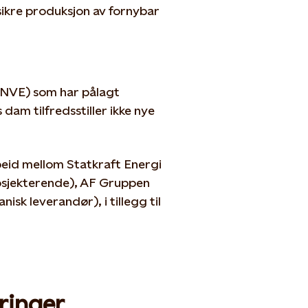
å sikre produksjon av fornybar
(NVE) som har pålagt
dam tilfredsstiller ikke nye
beid mellom Statkraft Energi
osjekterende), AF Gruppen
k leverandør), i tillegg til
ringer