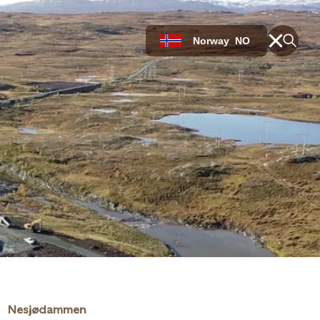
Norway
NO
Nesjødammen