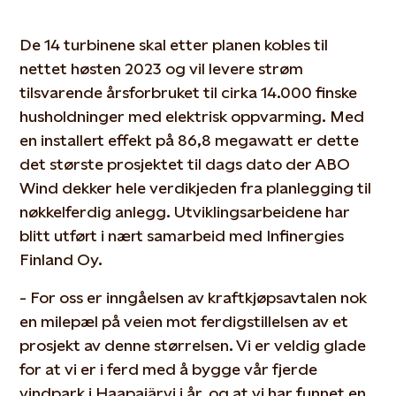
De 14 turbinene skal etter planen kobles til
nettet høsten 2023 og vil levere strøm
tilsvarende årsforbruket til cirka 14.000 finske
husholdninger med elektrisk oppvarming. Med
en installert effekt på 86,8 megawatt er dette
det største prosjektet til dags dato der ABO
Wind dekker hele verdikjeden fra planlegging til
nøkkelferdig anlegg. Utviklingsarbeidene har
blitt utført i nært samarbeid med Infinergies
Finland Oy.
- For oss er inngåelsen av kraftkjøpsavtalen nok
en milepæl på veien mot ferdigstillelsen av et
prosjekt av denne størrelsen. Vi er veldig glade
for at vi er i ferd med å bygge vår fjerde
vindpark i Haapajärvi i år, og at vi har funnet en